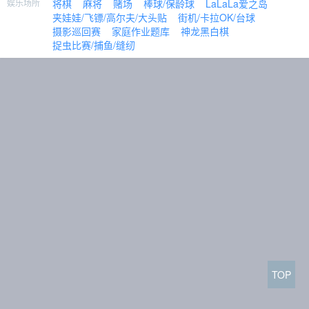
娱乐场所
将棋
麻将
赌场
棒球/保龄球
LaLaLa爱之岛
夹娃娃/飞镖/高尔夫/大头贴
街机/卡拉OK/台球
摄影巡回赛
家庭作业题库
神龙黑白棋
捉虫比赛/捕鱼/缝纫
TOP