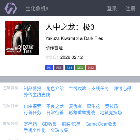
生化危机9
登录
注册
人中之龙：极3
Yakuza Kiwami 3 & Dark Ties
动作冒险
2026.02.12
发售日：
PC
PS5
PS4
XSX
NS2
基础资料
制品情报
角色介绍
主线攻略
支线任务
赚钱心得
外传主线支线
锻炼目录
自由探索
不良之龙
复仇者
牵牛花
竞技场
行善任务
日常行善
形象重塑挑战
地狱竞技场
收集数据
寄存箱
CD收集
服装/饰品
GameGear收集
手机个性化
金珠收集