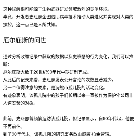
这种误解很可能源于生物武器研发领域激烈的竞争环境。
毕竟，开发者史班瑟企图借助病毒技术推动人类进化并实现对人类的
操控，这一点已是人所共知。
厄尔庇斯的问世
通过分析收缴记录中获取的数据以及史班瑟的行为变化，我们可以推
断：
厄尔庇斯大致于20世纪90年代中期研制完成。
从此后的记录来看，史班瑟发表公开言论的次数显著减少。
另一个值得注意的要素，是浣熊市孤儿院的活动变化。
有迹象表明，该孤儿院中的孩子们长期以来一直被作为保护伞公司非
人道实验的对象。
此前，史班瑟曾频繁造访该孤儿院，但记录显示，自90年代起，他便
不再前往。
到了90年代末，该孤儿院的研究事务改由威廉·柏金管辖。