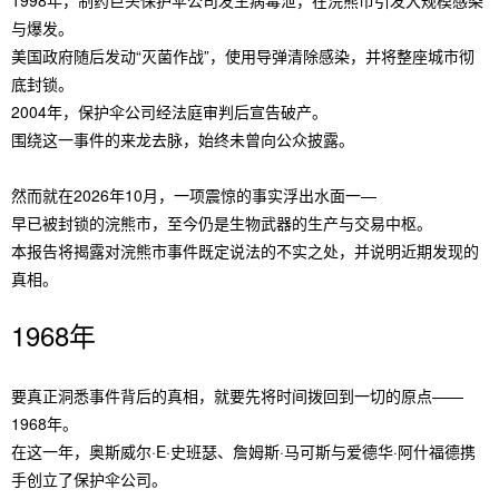
1998年，制药巨头保护伞公司发生病毒泄，在浣熊市引发大规模感染
与爆发。
美国政府随后发动“灭菌作战”，使用导弹清除感染，并将整座城市彻
底封锁。
2004年，保护伞公司经法庭审判后宣告破产。
围绕这一事件的来龙去脉，始终未曾向公众披露。
然而就在2026年10月，一项震惊的事实浮出水面一—
早已被封锁的浣熊市，至今仍是生物武器的生产与交易中枢。
本报告将揭露对浣熊市事件既定说法的不实之处，并说明近期发现的
真相。
1968年
要真正洞悉事件背后的真相，就要先将时间拨回到一切的原点——
1968年。
在这一年，奥斯威尔·E·史班瑟、詹姆斯·马可斯与爱德华·阿什福德携
手创立了保护伞公司。