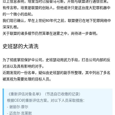
以上信息表明，培里当时已接替马可斯，开始与联盟进行通信往来。
有传言称，培里是联盟的创始人，但他或许只是这台庞大犯罪机器中
的一个微小的齿轮。
我们现已确认，早在上世纪80年代之前，联盟便已在地下犯罪网络中
深深扎根。
关于联盟的诸多细节仍然笼罩在迷雾之中，尚待进一步查明。
史班瑟的大清洗
为了彻底掌控保护伞公司，史班瑟动用武力手段，打击公司内部的反
对派以及具有影响的对手。
近期发现的一份名单，疑似由史班瑟的副手所整理，其中列出了多名
被其视为需要处理的目标人员。
《重新评估对象名单》（节选自已收缴的记录）
根据CEO的重新评估方案，对以下人员采取措施：
- 谢丽尔·摩尔
- 迈克尔·克莱默