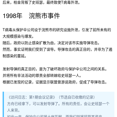
后来，柏金背叛了史班瑟，最终致使T病毒外泄。
1998年 浣熊市事件
T病毒从保护伞公司设于浣熊市的研究设施外泄，引发了前所未有的
大规模感染与爆发。
随后，政府以防止感染扩散为由，决定对该市实施导弹攻击。
然而，事实证明我们受到了误导。导弹攻击的真正目的，并非为了遏
制感染的蔓延。
发射导弹的真正目的，是为了破坏政府与保护伞公司之间的关系。
并将所有非法活动的罪责全部转嫁给史班瑟一人。
根据已发现的记录，证据显示联盟曾游说政府，促成了导弹攻击。
《访问日志：第1期会议记录》（节选自已收缴的记录）
方舟已经拿下，可以发射导弹了。所有的责任，会让史班瑟一个
人来背。
如此一来，保护伞公司将土崩瓦解，而我们则将接管其资产