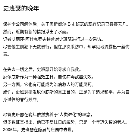
史班瑟的晚年
保护伞公司解体后，关于奥斯威尔·E·史班瑟的现存记录已寥寥无几。
然而，近期有新的情报浮出了水面。
记者艾丽莎·阿什克罗夫特曾对史班瑟进行过一次采访。
尽管他生前犯下无数暴行，但在那次采访中，却罕见地流露出一丝悔
意。
在失去一切之后，史班瑟开始寻求自我救。
厄尔庇斯作为一种强效工具，能使病毒武器失效。
另一方面，它也有可能成为治病救人的万能灵药。
或许，史班瑟研发厄尔庇斯的真正目的，正是为了追求和平，并为自
身过往的罪行赎罪。
尽管史班瑟在晚年依然执着于“人类进化”的理念，
但多数证言指出，他已不复往日的威势，只是一个年迈失智的老人。
2006年，史班瑟在隐居的庄园中去世。