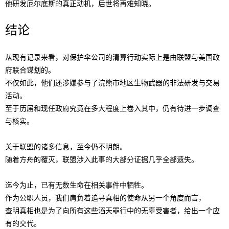
他研发厄尔底斯的真正动机，后世将再难知晓。
结论
从现有记录来看，对保护伞公司的清算行动实际上是由联盟与美国政
府联合谋划的。
不仅如此，他们还涉嫌参与了浣熊市地区生物武器的非法研发与交易
活动。
至于历届和现任政府究竟在多大程度上卷入其中，仍有待进一步调查
与核实。
关于联盟的诸多信息，至今仍不明朗。
随着方舟的覆灭，联盟涉入此事的大部分证据几乎全部遗失。
迄今为止，已有无数生命在相关事件中牺牲。
作为公职人员，我们肩负着追寻真相的使命从另一个角度而言，
查明真相也是为了向所有这些滔天罪行中的无辜受害者，给出一个应
有的交代。