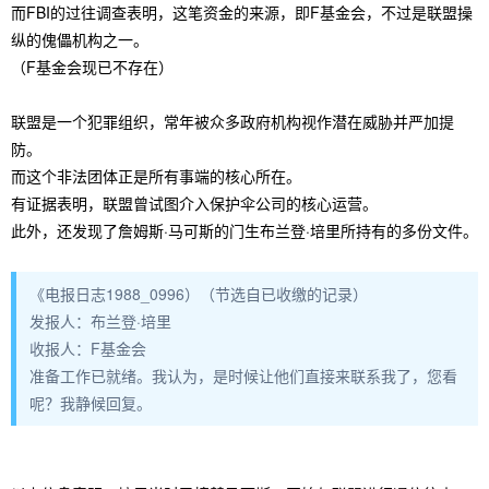
而FBI的过往调查表明，这笔资金的来源，即F基金会，不过是联盟操
纵的傀儡机构之一。
（F基金会现已不存在）
联盟是一个犯罪组织，常年被众多政府机构视作潜在威胁并严加提
防。
而这个非法团体正是所有事端的核心所在。
有证据表明，联盟曾试图介入保护伞公司的核心运营。
此外，还发现了詹姆斯·马可斯的门生布兰登·培里所持有的多份文件。
《电报日志1988_0996）（节选自已收缴的记录）
发报人：布兰登·培里
收报人：F基金会
准备工作已就绪。我认为，是时候让他们直接来联系我了，您看
呢？我静候回复。