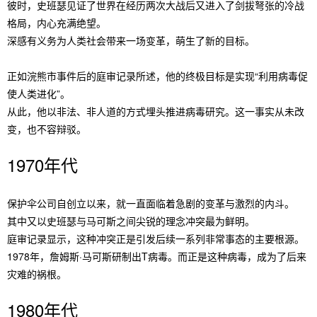
彼时，史班瑟见证了世界在经历两次大战后又进入了剑拔弩张的冷战
格局，内心充满绝望。
深感有义务为人类社会带来一场变革，萌生了新的目标。
正如浣熊市事件后的庭审记录所述，他的终极目标是实现“利用病毒促
使人类进化”。
从此，他以非法、非人道的方式埋头推进病毒研究。这一事实从未改
变，也不容辩驳。
1970年代
保护伞公司自创立以来，就一直面临着急剧的变革与激烈的内斗。
其中又以史班瑟与马可斯之间尖锐的理念冲突最为鲜明。
庭审记录显示，这种冲突正是引发后续一系列非常事态的主要根源。
1978年，詹姆斯·马可斯研制出T病毒。而正是这种病毒，成为了后来
灾难的祸根。
1980年代