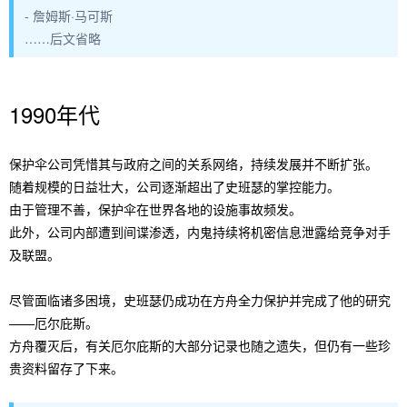
- 詹姆斯·马可斯
……后文省略
1990年代
保护伞公司凭惜其与政府之间的关系网络，持续发展并不断扩张。
随着规模的日益壮大，公司逐渐超出了史班瑟的掌控能力。
由于管理不善，保护伞在世界各地的设施事故频发。
此外，公司内部遭到间谍渗透，内鬼持续将机密信息泄露给竞争对手
及联盟。
尽管面临诸多困境，史班瑟仍成功在方舟全力保护并完成了他的研究
——厄尔庇斯。
方舟覆灭后，有关厄尔庇斯的大部分记录也随之遗失，但仍有一些珍
贵资料留存了下来。