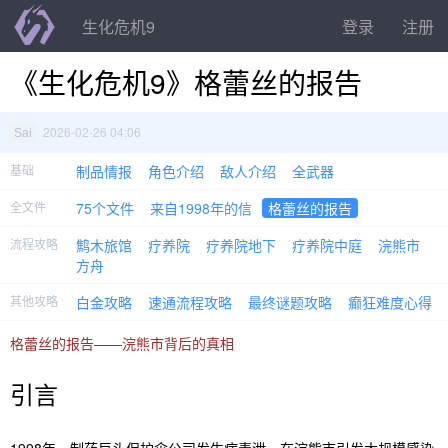
生化危机9
登录
注册
《生化危机9》格蕾丝的报告
2026-02-26 04:06
Sai
基础
制品情报
角色介绍
敌人介绍
全武器
全文件
75个文件
来自1998年的信
格蕾丝的报告
流程攻略
鹪木旅馆
疗养院
疗养院地下
疗养院中庭
浣熊市
方舟
其他攻略
白金攻略
速通流程攻略
最终谜题攻略
癫狂难度心得
格蕾丝的报告——浣熊市背后的真相
引言