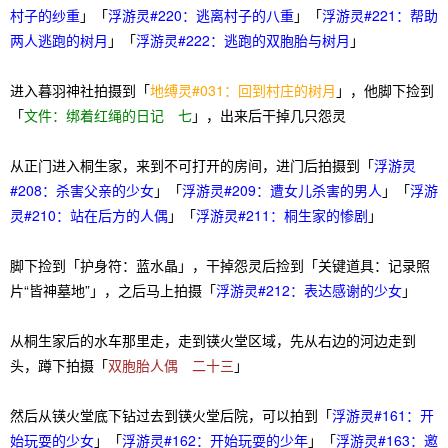
村子的纱重
」「
浮游灵#220：逃离村子的八重
」「
浮游灵#221：帮助
两人逃跑的树月
」「
浮游灵#222：逃跑的双胞胎与树月
」
进入暮羽神社拍摄到「
地缚灵#031：回到村庄的树月
」，他脚下捡到
「
文件：绑着红绳的日记 七
」，出来后干掉几只怨灵
从正门进入桐生家，来到不可打开的房间，进门后拍摄到「
浮游灵
#208：杀害父亲的少女
」「
浮游灵#209：遭女儿杀害的男人
」「
浮游
灵#210：站在后方的人偶
」「
浮游灵#211：桐生家的惨剧
」
脚下捡到「护身符：蓝水晶」，干掉怨灵后捡到「关键道具：记录照
片“皆神墓地”」，之后马上拍摄「
浮游灵#212：表达感谢的少女
」
从桐生家后的水车那里走，走到锳火堂区域，先从右边的河边走到
头，蹲下拍摄「
双胞胎人偶 二十三
」
然后从锳火堂底下钻过去到锳火堂后院，可以拍到「
浮游灵#161：开
始玩耍的少女
」「
浮游灵#162：开始玩耍的少年
」「
浮游灵#163：邀