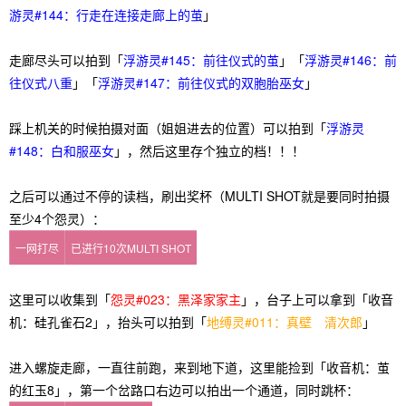
游灵#144：行走在连接走廊上的茧
」
走廊尽头可以拍到「
浮游灵#145：前往仪式的茧
」「
浮游灵#146：前
往仪式八重
」「
浮游灵#147：前往仪式的双胞胎巫女
」
踩上机关的时候拍摄对面（姐姐进去的位置）可以拍到「
浮游灵
#148：白和服巫女
」，然后这里存个独立的档！！！
之后可以通过不停的读档，刷出奖杯（MULTI SHOT就是要同时拍摄
至少4个怨灵）：
一网打尽
已进行10次MULTI SHOT
这里可以收集到「
怨灵#023：黑泽家家主
」，台子上可以拿到「收音
机：硅孔雀石2」，抬头可以拍到「
地缚灵#011：真壁 清次郎
」
进入螺旋走廊，一直往前跑，来到地下道，这里能捡到「收音机：茧
的红玉8」，第一个岔路口右边可以拍出一个通道，同时跳杯：