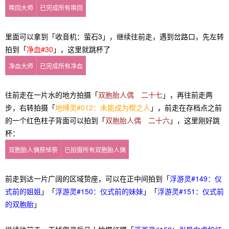
唤回大师
已完成所有唤回
里面可以拿到「收音机：萤石3」，继续往前走，遇到岔路口，先左转
拍到「
净血#30
」，这里就跳杯了
净血大师
已完成所有净血
往前走在一片水的地方拍摄「
双胞胎人偶 二十七
」，再往前走两
步，右转拍摄「
地缚灵#012：未能成为楔之人
」，前走在存档点之前
的一个红色柱子背面可以拍到「
双胞胎人偶 二十六
」，这里刚好跳
杯：
双胞胎人偶祭悼祭
已拍摄所有双胞胎人偶
前走到达一片广阔的区域贽座，可以在正中间拍到「
浮游灵#149：仪
式前的姐姐
」「
浮游灵#150：仪式前的妹妹
」「
浮游灵#151：仪式前
的双胞胎
」