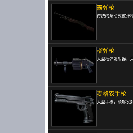
霰弹枪
传统的泵动式霰弹
榴弹枪
大型榴弹发射器，
麦格农手枪
大型手枪，能够发