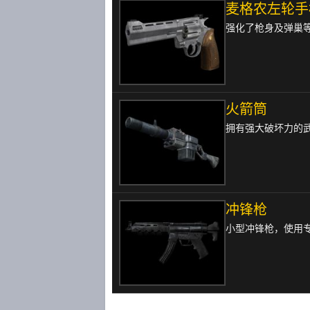
麦格农左轮手
强化了枪身及弹巢
火箭筒
拥有强大破坏力的
冲锋枪
小型冲锋枪，使用