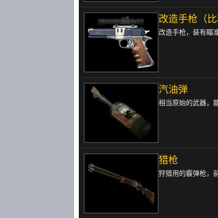
改造手枪（比
改造手枪，装有瞄
汽油弹
相当原始的武器，
猎枪
狩猎用的霰弹枪，