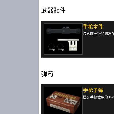
武器配件
手枪零件
包含瞄准镜和瞄准
弹药
手枪子弹
搭配手枪使用的9mm