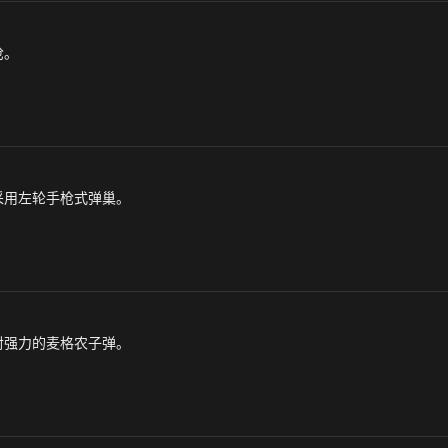
枪。
采用左轮手枪式弹巢。
射强力的麦格农子弹。