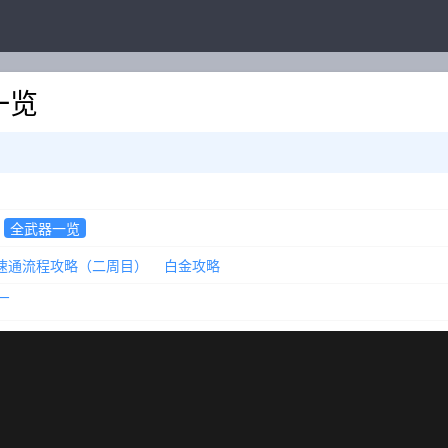
一览
全武器一览
速通流程攻略（二周目）
白金攻略
厂