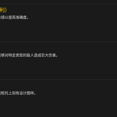
利）
准镜以提高准确度。
能够对特定类型的敌人造成巨大伤害。
前枪托上刻有设计图样。