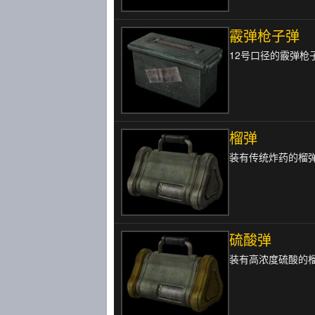
霰弹枪子弹
12号口径的霰弹枪
榴弹
装有传统炸药的榴
硫酸弹
装有高浓度硫酸的