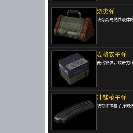
烧夷弹
装有高易燃性液体
麦格农子弹
麦格农弹，攻击力
冲锋枪子弹
装有冲锋枪子弹的