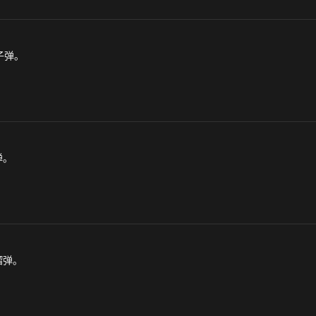
子弹。
弹。
榴弹。