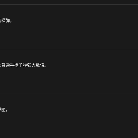
的榴弹。
比普通手枪子弹强大数倍。
弹匣。