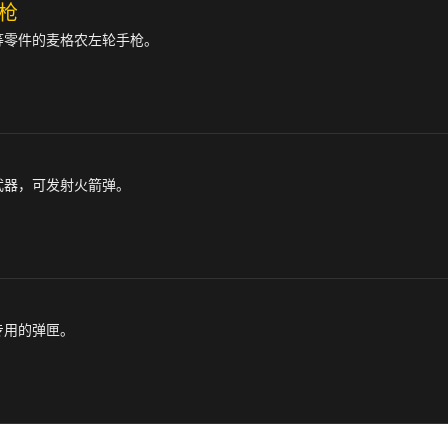
枪
等零件的麦格农左轮手枪。
武器，可发射火箭弹。
专用的弹匣。