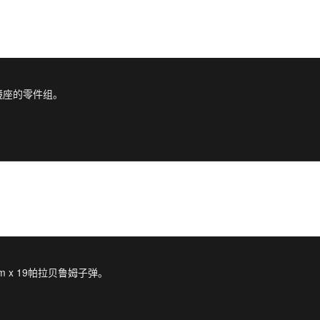
镜座的零件组。
 x 19帕拉贝鲁姆子弹。