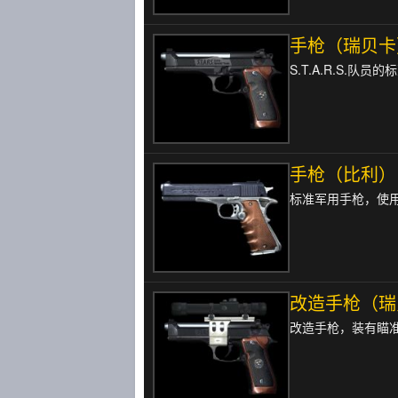
手枪（瑞贝卡
S.T.A.R.S.队
手枪（比利）
标准军用手枪，使用
改造手枪（瑞
改造手枪，装有瞄