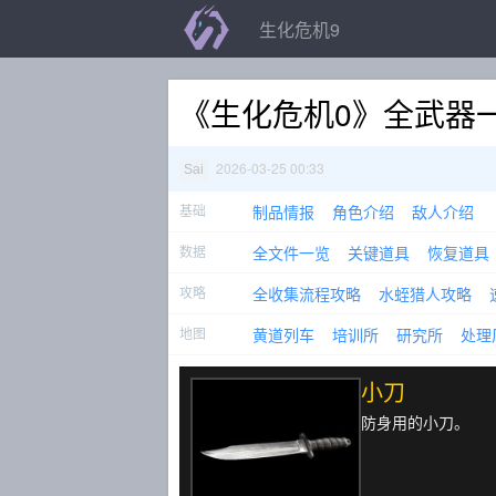
生化危机9
《生化危机0》全武器
2026-03-25 00:33
Sai
基础
制品情报
角色介绍
敌人介绍
数据
全文件一览
关键道具
恢复道具
攻略
全收集流程攻略
水蛭猎人攻略
地图
黄道列车
培训所
研究所
处理
小刀
防身用的小刀。