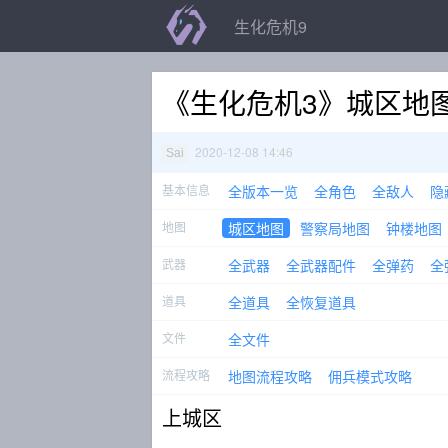
生化危机9
《生化危机3》城区地
2020-12-08 14:46
Sai
基本信息
全版本一览
全角色
全敌人
隐
地图
城区地图
警察局地图
钟楼地图
武器
全武器
全武器配件
全弹药
全
道具
全道具
全恢复道具
文件
全文件
流程攻略
地图流程攻略
佣兵模式攻略
上城区