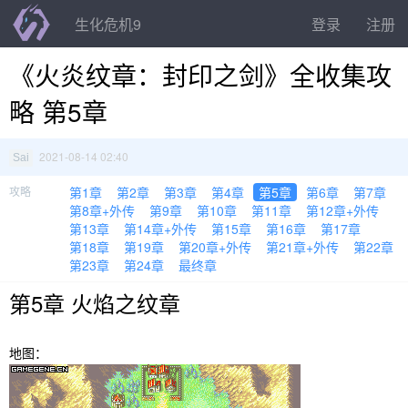
生化危机9
登录
注册
《火炎纹章：封印之剑》全收集攻
略 第5章
2021-08-14 02:40
Sai
攻略
第1章
第2章
第3章
第4章
第5章
第6章
第7章
第8章+外传
第9章
第10章
第11章
第12章+外传
第13章
第14章+外传
第15章
第16章
第17章
第18章
第19章
第20章+外传
第21章+外传
第22章
第23章
第24章
最终章
第5章 火焰之纹章
地图：