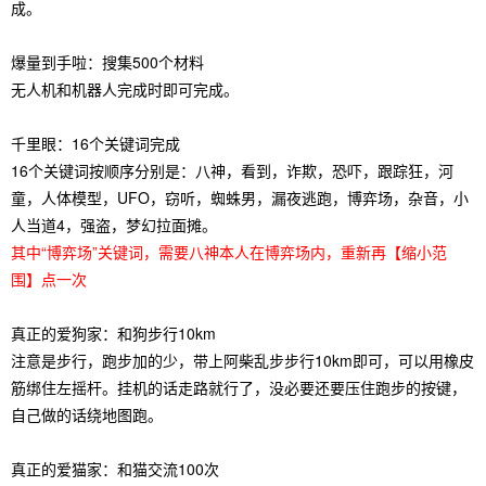
成。
爆量到手啦：搜集500个材料
无人机和机器人完成时即可完成。
千里眼：16个关键词完成
16个关键词按顺序分别是：八神，看到，诈欺，恐吓，跟踪狂，河
童，人体模型，UFO，窃听，蜘蛛男，漏夜逃跑，博弈场，杂音，小
人当道4，强盗，梦幻拉面摊。
其中“博弈场”关键词，需要八神本人在博弈场内，重新再【缩小范
围】点一次
真正的爱狗家：和狗步行10km
注意是步行，跑步加的少，带上阿柴乱步步行10km即可，可以用橡皮
筋绑住左摇杆。挂机的话走路就行了，没必要还要压住跑步的按键，
自己做的话绕地图跑。
真正的爱猫家：和猫交流100次