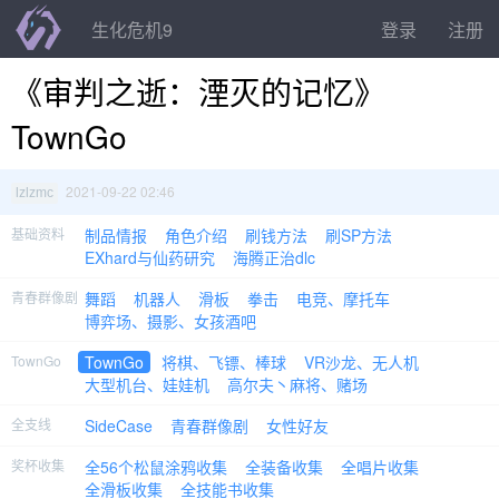
生化危机9
登录
注册
《审判之逝：湮灭的记忆》
TownGo
2021-09-22 02:46
lzlzmc
基础资料
制品情报
角色介绍
刷钱方法
刷SP方法
EXhard与仙药研究
海腾正治dlc
青春群像剧
舞蹈
机器人
滑板
拳击
电竞、摩托车
博弈场、摄影、女孩酒吧
TownGo
TownGo
将棋、飞镖、棒球
VR沙龙、无人机
大型机台、娃娃机
高尔夫丶麻将、赌场
全支线
SideCase
青春群像剧
女性好友
奖杯收集
全56个松鼠涂鸦收集
全装备收集
全唱片收集
全滑板收集
全技能书收集