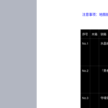
注意事项：地图
序号
木箱
铜箱
No.1
水晶
No.2
『勇
No.3
夺魂