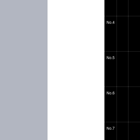
No.4
No.5
No.6
No.7