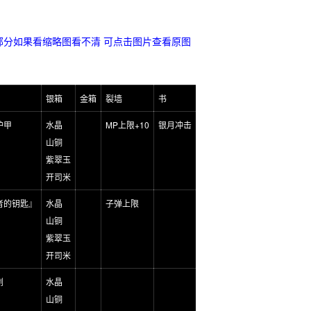
部分如果看缩略图看不清 可点击图片查看原图
银箱
金箱
裂墙
书
护甲
水晶
MP上限+10
银月冲击
山铜
紫翠玉
开司米
者的钥匙』
水晶
子弹上限
山铜
紫翠玉
开司米
剑
水晶
山铜