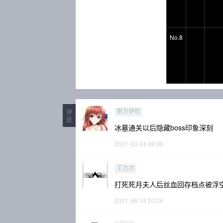
No.8
评
東方伊吹
论
冰墓通关以后隐藏boss印象深刻
2021-03-24 09:30
工力才
打死死月夫人后丝血回存档点被浮
2021-06-13 20:24