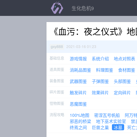
生化危机9
《血污：夜之仪式》地
2021-03-16 01:23
gxy888
基础信息
游戏情报
系统介绍
地点对照表
道具图鉴
消耗品图鉴
料理图鉴
食材图鉴
装备图鉴
武器图鉴
子弹图鉴
头部图鉴
碎片图鉴
触发碎片
效果碎片
定向碎片
怪物图鉴
恶魔图鉴
流程攻略
100%地图
密涅瓦号帆船
阿万
邪恶的桥梁
地下巫术实验室
禁
终焉之间
巨兽之巢
冰墓
死亡