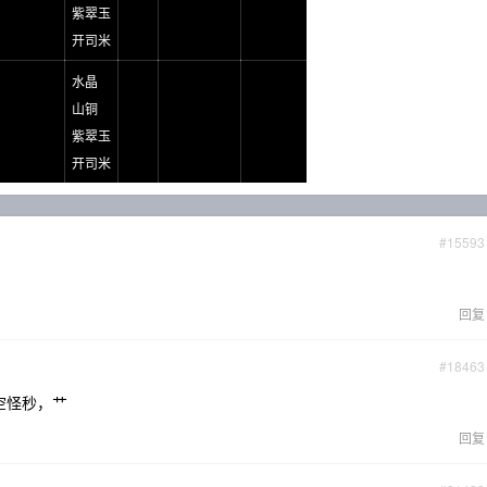
紫翠玉
开司米
水晶
山铜
紫翠玉
开司米
#15593
回复
#18463
空怪秒，艹
回复