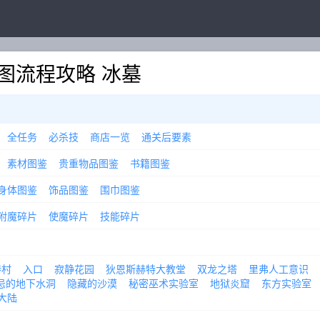
图流程攻略 冰墓
全任务
必杀技
商店一览
通关后要素
素材图鉴
贵重物品图鉴
书籍图鉴
身体图鉴
饰品图鉴
围巾图鉴
附魔碎片
使魔碎片
技能碎片
特村
入口
寂静花园
狄恩斯赫特大教堂
双龙之塔
里弗人工意识
忌的地下水洞
隐藏的沙漠
秘密巫术实验室
地狱炎窟
东方实验室
大陆