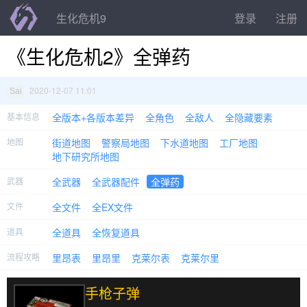
生化危机9
登录
注册
《生化危机2》全弹药
2020-12-07 11:01
Sai
基本信息
全版本+各版本差异
全角色
全敌人
全隐藏要素
地图
街道地图
警察局地图
下水道地图
工厂地图
地下研究所地图
武器
全武器
全武器配件
全弹药
文件
全文件
全EX文件
道具
全道具
全恢复道具
流程攻略
里昂表
里昂里
克莱尔表
克莱尔里
手枪子弹