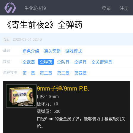
生化危机9
登录
注册
《寄生前夜2》全弹药
2023-03-01 02:46
Sai
基础
角色介绍
通关奖励
游戏模式
数据
全武器
全弹药
全防具
全道具
全关键道具
流程攻略
第一章
第二章
第三章
第四章
9mm子弹/9mm P.B.
口径：9mm
破坏力：10
载弹量：500
口径9mm的全金属子弹，能够装填手枪或轻机关
枪。