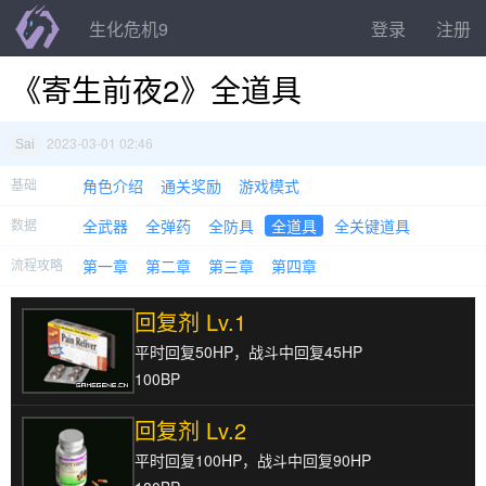
生化危机9
登录
注册
《寄生前夜2》全道具
2023-03-01 02:46
Sai
基础
角色介绍
通关奖励
游戏模式
数据
全武器
全弹药
全防具
全道具
全关键道具
流程攻略
第一章
第二章
第三章
第四章
回复剂 Lv.1
平时回复50HP，战斗中回复45HP
100BP
回复剂 Lv.2
平时回复100HP，战斗中回复90HP