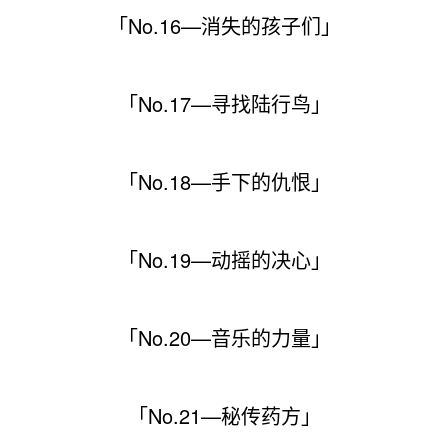
「No.16—消失的孩子们」
「No.17—寻找陆行鸟」
「No.18—手下的仇恨」
「No.19—动摇的决心」
「No.20—音乐的力量」
「No.21—秘传药方」