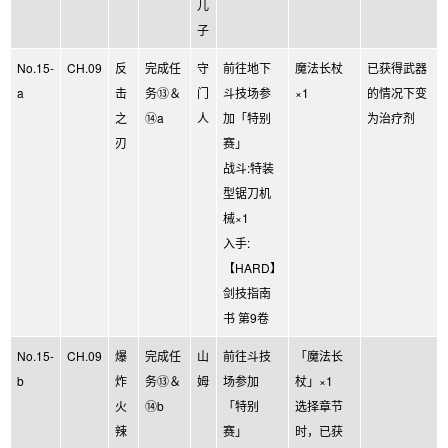
儿
子
No.15-
CH.09
反
完成任
守
前往地下
魔法长杖
已获得武器
a
击
务⑬＆
门
斗技场参
×1
的情况下变
之
⑭a
人
加「特别
为治疗剂
刃
赛」
战斗:特装
型锯刀机
械×1
入手:
【HARD】
剑技指南
书 第9卷
No.15-
CH.09
爆
完成任
山
前往斗技
「魔法长
b
炸
务⑬＆
姆
场参加
杖」×1
火
⑭b
「特别
选择章节
辣
赛」
时，已获