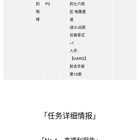
的
P3
的七六地
咆
区 电路通
哮
道
战斗:凶恶
巨兽零式
×1
入手:
【HARD】
射击手册
第10册
「任务详细情报」