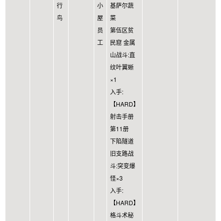
行
小
基萨尔蔬
鸟
屋
菜
员
第伍区贫
工
民窟 金属
山战斗:直
纹叶翼蜥
×1
入手:
【HARD】
射击手册
第11册
下陷隧道
旧支路战
斗:突变爆
怪×3
入手:
【HARD】
格斗术秘