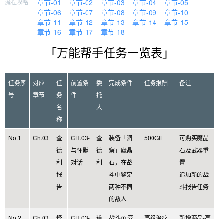
流程攻略
章节-01
章节-02
章节-03
章节-04
章节-05
章节-06
章节-07
章节-08
章节-09
章节-10
章节-11
章节-12
章节-13
章节-14
章节-15
章节-16
章节-17
章节-18
「万能帮手任务一览表」
任务序
对应
任
前置条
委
完成条件
任务报酬
备注
号
章节
务
件
托
名
人
称
No.1
Ch.03
查
CH.03-
查
装备「洞
500GIL
可购买魔晶
德
与怀默
德
察」魔晶
石及武器重
利
对话
利
石，在战
置
报
斗中鉴定
追加新的战
告
两种不同
斗报告任务
的敌人
No.2
Ch.03
怪
CH.03-
道
战斗①:变
高级治疗
新增商品-高