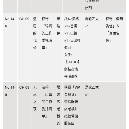
会变成治
疗剂
No.14-
CH.09
盗
获得
米
战斗:贝格
涡轮乙太
获得「假预
a
窃
「玛姆
瑞
×1+普裘
×1
告信」＆
的
的工作
伊
×1+巴德
「真预告
代
委托清
×1+巨汉强
信」
价
单」
盗×1
入手:
【HARD】
剑技指南
书 第8卷
No.14-
CH.09
无
获得
服
获得「VIP
涡轮乙太
b
尽
「山姆
装
会员证」
×1
之
的工作
店
交给服装
夜
委托清
老
店老板并
单」
板
把他带回
的
服装店