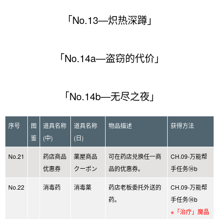
「No.13—炽热深蹲」
「No.14a—盗窃的代价」
「No.14b—无尽之夜」
序号
图
道具名称
道具名称
物品描述
获得方法
鉴
(中)
(日)
No.21
药店商品
薬屋商品
可在药店兑换任一商
CH.09-万能帮
优惠券
クーポン
品的优惠券。
手任务⑭b
No.22
消毒药
消毒薬
药店老板委托外送的
CH.09-万能帮
药。
手任务⑭b
※「治疗」魔晶