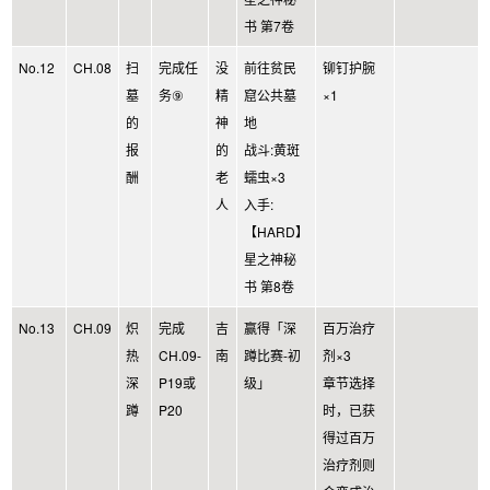
书 第7卷
No.12
CH.08
扫
完成任
没
前往贫民
铆钉护腕
墓
务⑨
精
窟公共墓
×1
的
神
地
报
的
战斗:黄斑
酬
老
蠕虫×3
人
入手:
【HARD】
星之神秘
书 第8卷
No.13
CH.09
炽
完成
吉
赢得「深
百万治疗
热
CH.09-
南
蹲比赛-初
剂×3
深
P19或
级」
章节选择
蹲
P20
时，已获
得过百万
治疗剂则