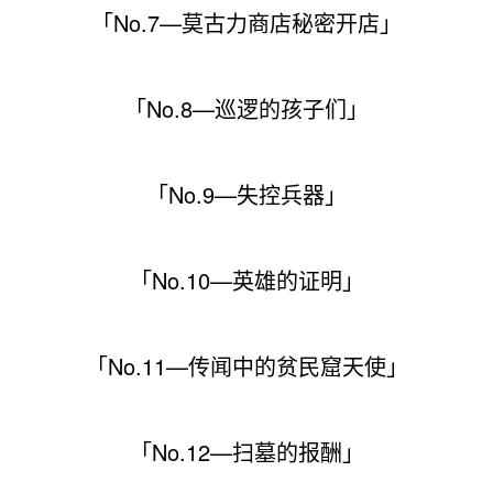
「No.7—莫古力商店秘密开店」
「No.8—巡逻的孩子们」
「No.9—失控兵器」
「No.10—英雄的证明」
「No.11—传闻中的贫民窟天使」
「No.12—扫墓的报酬」