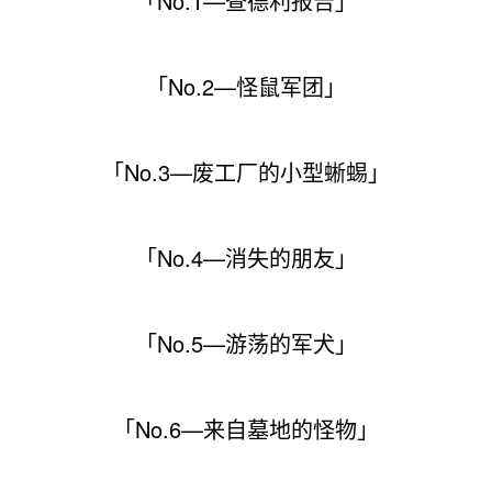
「No.1—查德利报告」
「No.2—怪鼠军团」
「No.3—废工厂的小型蜥蜴」
「No.4—消失的朋友」
「No.5—游荡的军犬」
「No.6—来自墓地的怪物」