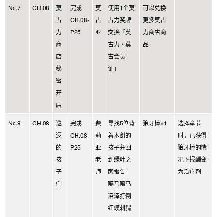
No.7
CH.08
莫
完成
莫
使用1个莫
可以兑换
古
CH.08-
古
古力奖牌
更多莫古
力
P25
亚
交换「莫
力商店商
商
古力・莫
品
店
古会员
秘
证」
密
开
店
No.8
CH.08
巡
完成
费
寻找5位背
狼牙棒×1
选择章节
逻
CH.08-
莉
着木剑的
时，已获得
的
P25
亚
孩子并回
狼牙棒的情
孩
老
到绿叶之
况下报酬变
子
师
家报告
为治疗剂
们
噶马噶马
沼泽打倒
红蟆刺猬