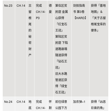
No.23
CH.14
古
完成
德
第伍区贫
剑技指南
获得「基地
留
CH.14-
曼
民窟 金属
书 第3卷
地图」＆
根
P3
山获得
【HARD】
「关于古留
尾
「红宝石
根尾宝库的
的
王冠」
便条」
秘
第陆区贫
密
民窟 下陷
财
道路崩塌
产
隧道获得
「钻石王
冠」
旧大水路
管道区获
得「绿宝
石王冠」
No.24
CH.14
地
完成
怀
前往绿意
加农弹×1
获得「凶恶
底
CH.14-
默
公园下方
巨兽的角」