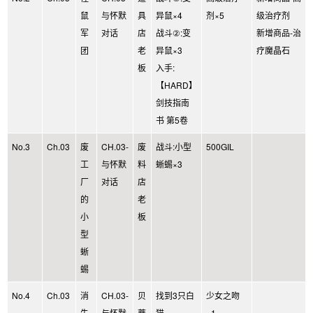
鼠
与怀默
具
异鼠×4
剂×5
级治疗剂
军
对话
店
战斗②:变
新增商品-治
团
老
异鼠×3
疗魔晶石
板
入手:
【HARD】
剑技指南
书 第5卷
No.3
Ch.03
废
CH.03-
废
战斗:小型
500GIL
工
与怀默
料
蜥蜴×3
厂
对话
店
的
老
小
板
型
蜥
蜴
No.4
Ch.03
消
CH.03-
贝
找到3只白
少女之吻
失
与怀默
蒂
猫
×1