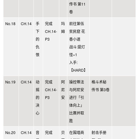
传书 第11
卷
No.18
CH.14
手
完成
玛
前往第伍
下
CH.14-
姆
贫民窟 花
的
P3
香小道
仇
战斗:提灯
恨
怪×1
入手:
【HARD】
No.19
CH.14
动
完成
阿
操控蒂法
格斗术秘
摇
CH.14-
尼
与阿尼安
传书 第3卷
的
P3
安
进行「引
决
体向上」
心
比赛并取
胜
No.20
CH.14
音
完成
贝
在围墙商
射击手册