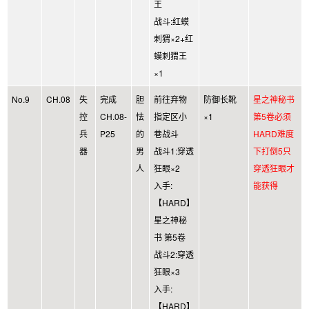
王
战斗:红蟆
刺猬×2+红
蟆刺猬王
×1
No.9
CH.08
失
完成
胆
前往弃物
防御长靴
星之神秘书
控
CH.08-
怯
指定区小
×1
第5卷必须
兵
P25
的
巷战斗
HARD难度
器
男
战斗1:穿透
下打倒5只
人
狂眼×2
穿透狂眼才
入手:
能获得
【HARD】
星之神秘
书 第5卷
战斗2:穿透
狂眼×3
入手:
【HARD】