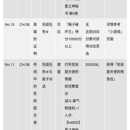
星之神秘
书 第5卷
No.10
CH.08
英
完成任
莎
「箱子破
无
详情参考
雄
务⑧
拉
坏王」得
达到对应
「小游戏」
的
分10000分
分数可获
页面
证
以上
得对应奖
明
品
No.11
CH.08
传
完成任
德
打听贫民
2000GIL
获得「贫民
闻
务⑧与
曼
窟天使的
窟天使的预
中
麦子对
情报
告信」
的
话
前往瞭望
贫
台
民
战斗:毒气
窟
制造机×1
天
入手:
使
【HARD】
星之神秘