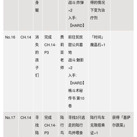
身
战斗:炸弹
得的情况
躯
×2
下变为治
入手:
疗剂
【HARD】
No.16
CH.14
消
完成
费
前往贫民
「时间」
失
CH.14-
莉
窟公共墓
魔晶石×1
的
P3
亚
地
孩
老
战斗:魅影
子
师
×2
们
入手:
【HARD】
格斗术秘
传书 第10
卷
No.17
CH.14
寻
完成
陆
寻找3只逃
陆行鸟车
获得「基萨
找
CH.14-
行
走的陆行
无限搭乘
尔蔬菜」
陆
P3
鸟
鸟并喂食
证×1