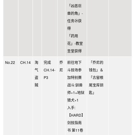
「凶恶巨
兽的角」-
任务㉔获
得
「药用
花」-教堂
圣堂获得
No.22
CH.14
淘
完成
乔
前往地下
「乔尼的
气
CH.14-
尼
斗技场参
钱包」＆
盗
P3
加特别赛
「古留根
贼
战斗:驯兽
尾宝库钥
师×1+地狱
匙」
猎犬×1
入手:
【HARD】
剑技指南
书 第11卷