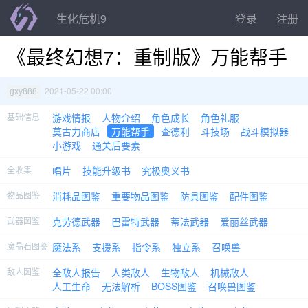
生化危机9
登录
注册
《最终幻想7：重制版》万能帮手
2021-05-22 00:00
gxy888
基础信息
游戏情报
人物介绍
角色成长
角色礼服
莫古力商店
万能帮手
查德利
斗技场
战斗模拟器
小游戏
通关后要素
全收集
唱片
技能升级书
究极奥义书
物品图鉴
消耗品图鉴
重要物品图鉴
防具图鉴
配件图鉴
武器图鉴
克劳德武器
巴雷特武器
蒂法武器
爱丽丝武器
魔晶石图鉴
魔法系
支援系
指令系
独立系
召唤兽
敌人图鉴
全敌人报告
人类敌人
生物敌人
机械敌人
人工生命
无法解析
BOSS图鉴
召唤兽图鉴