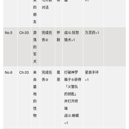
的
对话
朋
友
No.5
Ch.03
游
完成任
怀
战斗:狂怒
万灵药×1
荡
务②
默
猎犬×1
的
军
犬
No.6
Ch.03
来
完成任
葛
打破神罗
星辰手环
自
务③
恩
箱子⑤获得
×1
墓
「义警队
地
的钥匙」
的
并打开终
怪
端
物
战斗:蜥蜴
×1