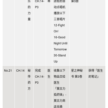
乐
CH.14-
蒂
店街的自
第3册
的
P3
动点唱机
力
播放以下
量
三首唱片
12-Fight
On!
16-Good
Night Until
Tomorrow
30-Stand
Up
No.21
CH.14
秘
完成
医
收集以下
星之神秘
获得「医生
传
CH.14-
生
物品交给
书 第3卷
的笔记」
药
P3
医生
方
「莫古力
捣药钵」-
莫古力商
店兑换