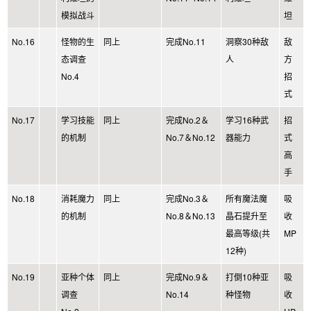
模拟战斗
坦
No.16
怪物的生
同上
完成No.11
洞察30种敌
敌
态调查
人
方
No.4
招
式
No.17
学习技能
同上
完成No.2＆
学习16种武
招
的机制
No.7＆No.12
器能力
式
高
手
No.18
消耗魔力
同上
完成No.3＆
所有魔法魔
吸
的机制
No.8＆No.13
晶石提升至
收
最高等级(共
MP
12种)
No.19
亚种个体
同上
完成No.9＆
打倒10种亚
吸
调查
No.14
种怪物
收