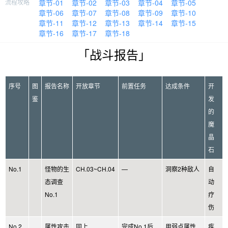
流程攻略
章节-01
章节-02
章节-03
章节-04
章节-05
章节-06
章节-07
章节-08
章节-09
章节-10
章节-11
章节-12
章节-13
章节-14
章节-15
章节-16
章节-17
章节-18
「战斗报告」
序号
图
报告名称
开放章节
前置任务
达成条件
开
鉴
发
的
魔
晶
石
No.1
怪物的生
CH.03~CH.04
—
洞察2种敌人
自
态调查
动
No.1
疗
伤
No.2
属性攻击
同上
完成No.1后
用弱点属性
疾