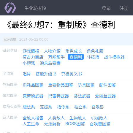
生化危机9
登录
注册
《最终幻想7：重制版》查德利
2021-05-22 00:00
gxy888
基础信息
游戏情报
人物介绍
角色成长
角色礼服
莫古力商店
万能帮手
查德利
斗技场
战斗模拟器
小游戏
通关后要素
全收集
唱片
技能升级书
究极奥义书
物品图鉴
消耗品图鉴
重要物品图鉴
防具图鉴
配件图鉴
武器图鉴
克劳德武器
巴雷特武器
蒂法武器
爱丽丝武器
魔晶石图鉴
魔法系
支援系
指令系
独立系
召唤兽
敌人图鉴
全敌人报告
人类敌人
生物敌人
机械敌人
人工生命
无法解析
BOSS图鉴
召唤兽图鉴