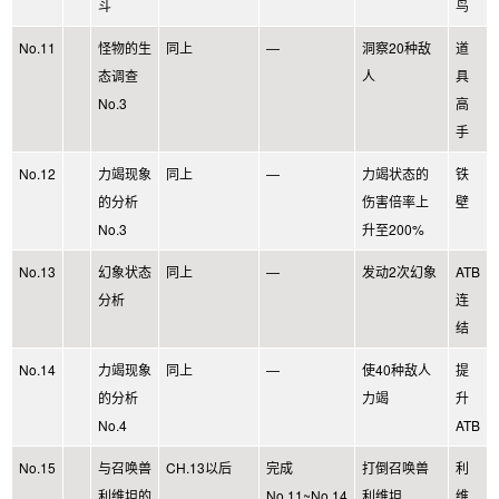
斗
鸟
No.11
怪物的生
同上
—
洞察20种敌
道
态调查
人
具
No.3
高
手
No.12
力竭现象
同上
—
力竭状态的
铁
的分析
伤害倍率上
壁
No.3
升至200%
No.13
幻象状态
同上
—
发动2次幻象
ATB
分析
连
结
No.14
力竭现象
同上
—
使40种敌人
提
的分析
力竭
升
No.4
ATB
No.15
与召唤兽
CH.13以后
完成
打倒召唤兽
利
利维坦的
No.11~No.14
利维坦
维