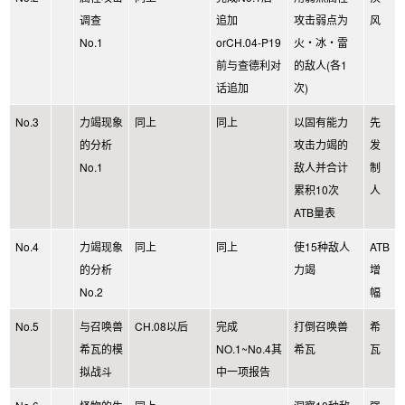
调查
追加
攻击弱点为
风
No.1
orCH.04-P19
火・冰・雷
前与查德利对
的敌人(各1
话追加
次)
No.3
力竭现象
同上
同上
以固有能力
先
的分析
攻击力竭的
发
No.1
敌人并合计
制
累积10次
人
ATB量表
No.4
力竭现象
同上
同上
使15种敌人
ATB
的分析
力竭
增
No.2
幅
No.5
与召唤兽
CH.08以后
完成
打倒召唤兽
希
希瓦的模
NO.1~No.4其
希瓦
瓦
拟战斗
中一项报告