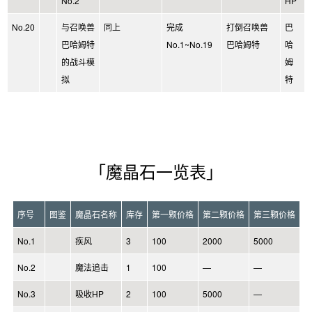
No.2
HP
No.20
与召唤兽
同上
完成
打倒召唤兽
巴
巴哈姆特
No.1~No.19
巴哈姆特
哈
的战斗模
姆
拟
特
「魔晶石一览表」
序号
图鉴
魔晶石名称
库存
第一颗价格
第二颗价格
第三颗价格
No.1
疾风
3
100
2000
5000
No.2
魔法追击
1
100
—
—
No.3
吸收HP
2
100
5000
—