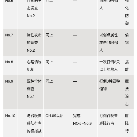
No.6
怪物的生
同上
—
洞察10种敌
强
态调查
人
化
No.2
防
御
No.7
属性攻击
同上
—
以弱点属性
偷
的调查
攻击15种敌
窃
No.2
人
No.8
心理诱导
同上
—
一次打倒2只
挑
机制
以上的敌人
衅
No.9
亚种个体
同上
—
打倒3种亚种
魔
调查
怪物
法
No.1
追
击
No.10
与召唤兽
CH.09以后
完成
打倒召唤兽
胖
胖陆行鸟
NO.6~No.9
胖陆行鸟
陆
的模拟战
行