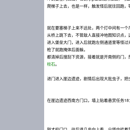
爬梯子上去，也是一样，触发怪后就往回跑，
就在要塞梯子上来不远处，两个灯中间有一个
从桥上跳下去，不管敌人直接冲地图知识点，这
进入堡垒大门，进入后就跑左侧通道里等怪过
枪了就跑掩体后面躲。
都清掉后搜刮下资源，接着就是开南侧的门，
柱石
。
进门进入崖边遗迹，剧情后出现大批虫子，把
在崖边遗迹西南方门口，墙上贴着悬赏任务18
刚才的门口，往后退几步向上看，尖塔内挂着