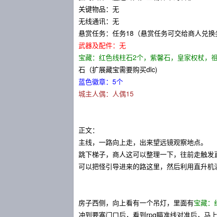
关键物品：无
无线通讯：无
悬赏任务：任务18（悬赏任务可交给商人兑换
武器及配件：无
宝藏：红色线柱石2个，紫馨石，皇家权杖，
石（扩展藏宝需要购买dlc)
蓝色徽章：5个
城主人偶：人偶15
正文：
主线，一路向上走，出来望远镜观察地点。
跳下梯子，商人这可以整理一下，往前走触发
可以把怪引导进来的路这里，然后利用直升机
房子西侧，向上看有一个吊灯，里面有
宝藏：
冲到要塞门口后，看到rpg瞄准线对准后，马