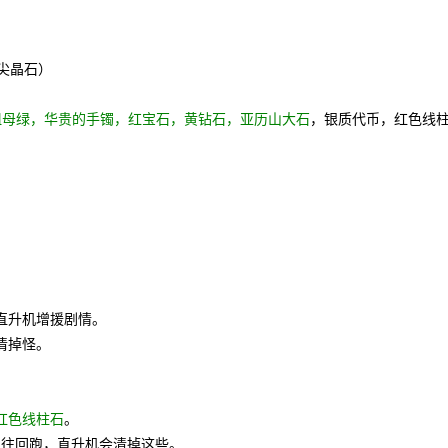
尖晶石）
祖母绿，华贵的手镯，红宝石，黄钻石，亚历山大石
，银质代币，红色线
直升机增援剧情。
清掉怪。
红色线柱石
。
上往回跑，直升机会清掉这些。