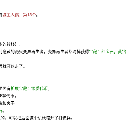
有
城主人偶：第15个
。
。
本的转移】。
到隐藏的两只变异再生者，变异再生者都清掉获得
宝藏：红宝石，黄钻
后就可以走了。
里面有
扩展宝藏：银质代币
。
卡拿代币。
雷和夹子。
石
。
来的，可以把后面这个机枪塔开了打追兵。