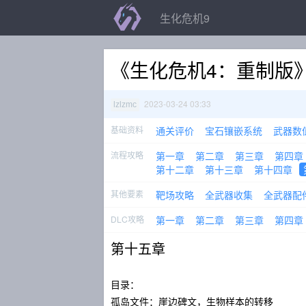
生化危机9
《生化危机4：重制版
2023-03-24 03:33
lzlzmc
基础资料
通关评价
宝石镶嵌系统
武器数
流程攻略
第一章
第二章
第三章
第四章
第十二章
第十三章
第十四章
其他要素
靶场攻略
全武器收集
全武器配
DLC攻略
第一章
第二章
第三章
第四章
第十五章
目录：
孤岛文件：崖边碑文，生物样本的转移