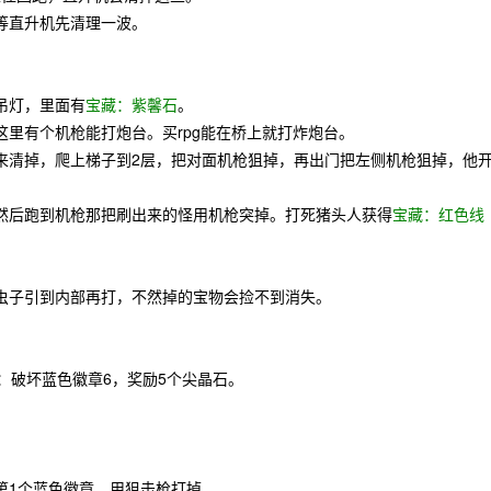
等直升机先清理一波。
吊灯，里面有
宝藏：紫馨石
。
里有个机枪能打炮台。买rpg能在桥上就打炸炮台。
来清掉，爬上梯子到2层，把对面机枪狙掉，再出门把左侧机枪狙掉，他
然后跑到机枪那把刷出来的怪用机枪突掉。打死猪头人获得
宝藏：红色线
虫子引到内部再打，不然掉的宝物会捡不到消失。
：破坏蓝色徽章6，奖励5个尖晶石。
第1个蓝色徽章，用狙击枪打掉。