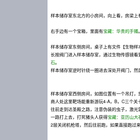
样本储存室东北方的小房间，向上看，房梁上
右手边有一个宝箱，里面有
宝藏：华贵的手镯
样本储存室东侧房间，桌子上有文件【生物样
长按阀门进入样本储存室，通过生物传感镜看
石
。
样本储存室逆时针绕一圈进去深处开阀门，然
样本储存室西侧房间，如图位置有一个吊灯，
商人处这里靶场能重新游玩4-A，B，C三个关
往前走到达圣殿之路，注意伪装的虫子，激光
一路打上去，打死猪头人获得
宝藏：亚历山大
2层关闭机枪塔，然后往前跑，如果直接跑过