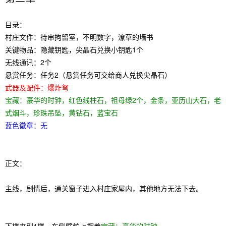
目录：
村庄文件：待审拘留室，不明数字，潦草的墙书
关键物品：隐藏钥匙，尖晶石兑换小钥匙1个
无线通讯：2个
悬赏任务：任务2（悬赏任务可交给商人兑换尖晶石）
武器及配件：爆炸弩
宝藏：豪华的时钟，红色线柱石，祖母绿2个，金条，亚历山大石，老
式烟斗，珍珠吊坠，黄钻石，蓝宝石
蓝色徽章：无
正文：
主线，剧情后，通关窗子进入村庄家屋内，其他地方无法下去。