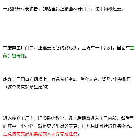
一路逃开村长追击，到达里昂正篇曲柄开门那，使用绳枪过去。
在废弃工厂门口，正篇去溪谷的路尽头，上方有一个吊灯，里面有
宝
藏：祖母绿
。
废弃工厂门口右侧墙上，有悬赏任务2：重夺夹克，奖励7个尖晶石。
（这个夹克就是里昂的）
进入废弃工厂内，IRIS系统教学，调查后跟着进入工厂内部，然后里
面其中一个小怪，就是穿的里昂的夹克，打死后即可拾取任务物品。
注意该夹克必须卖给商人才算完成任务
。