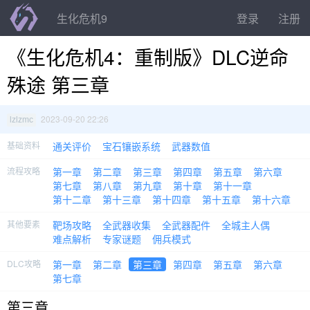
生化危机9
登录
注册
《生化危机4：重制版》DLC逆命
殊途 第三章
2023-09-20 22:26
lzlzmc
基础资料
通关评价
宝石镶嵌系统
武器数值
流程攻略
第一章
第二章
第三章
第四章
第五章
第六章
第七章
第八章
第九章
第十章
第十一章
第十二章
第十三章
第十四章
第十五章
第十六章
其他要素
靶场攻略
全武器收集
全武器配件
全城主人偶
难点解析
专家谜题
佣兵模式
DLC攻略
第一章
第二章
第三章
第四章
第五章
第六章
第七章
第三章