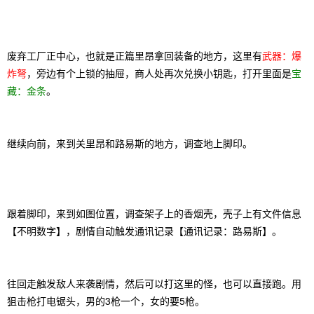
废弃工厂正中心，也就是正篇里昂拿回装备的地方，这里有
武器：爆
炸弩
，旁边有个上锁的抽屉，商人处再次兑换小钥匙，打开里面是
宝
藏：金条
。
继续向前，来到关里昂和路易斯的地方，调查地上脚印。
跟着脚印，来到如图位置，调查架子上的香烟壳，壳子上有文件信息
【不明数字】，剧情自动触发通讯记录【通讯记录：路易斯】。
往回走触发敌人来袭剧情，然后可以打这里的怪，也可以直接跑。用
狙击枪打电锯头，男的3枪一个，女的要5枪。