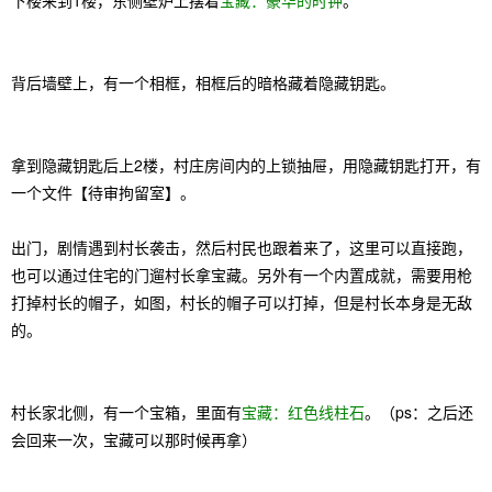
下楼来到1楼，东侧壁炉上摆着
宝藏：豪华的时钟
。
背后墙壁上，有一个相框，相框后的暗格藏着隐藏钥匙。
拿到隐藏钥匙后上2楼，村庄房间内的上锁抽屉，用隐藏钥匙打开，有
一个文件【待审拘留室】。
出门，剧情遇到村长袭击，然后村民也跟着来了，这里可以直接跑，
也可以通过住宅的门遛村长拿宝藏。另外有一个内置成就，需要用枪
打掉村长的帽子，如图，村长的帽子可以打掉，但是村长本身是无敌
的。
村长家北侧，有一个宝箱，里面有
宝藏：红色线柱石
。（ps：之后还
会回来一次，宝藏可以那时候再拿）