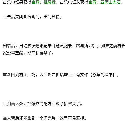
击杀电锯男获得
宝藏：祖母绿
，击杀电锯女获得
宝藏：亚历山大石
。
上去后关闭蒸汽阀门，出门剧情。
剧情后，自动触发通讯记录【通讯记录：路易斯#2】。如果之前村长
家没拿宝藏，现在记得拿了。
重新回到村庄广场，入口处左侧墙壁上，有文件【潦草的墙书】。
来到商人处，把爆炸箭配方和箱子扩容买了。
商人背后还能拿到一个闪光弹，这里容易漏掉。