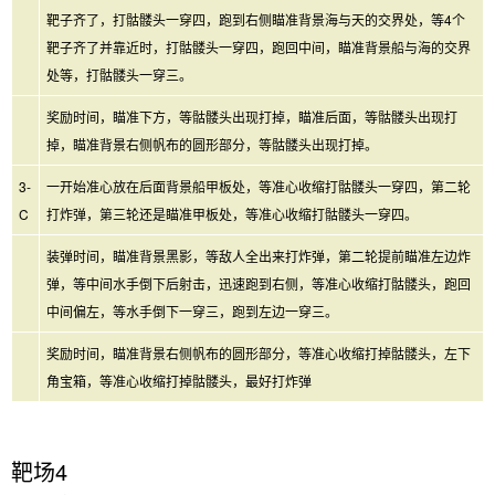
靶子齐了，打骷髅头一穿四，跑到右侧瞄准背景海与天的交界处，等4个
靶子齐了并靠近时，打骷髅头一穿四，跑回中间，瞄准背景船与海的交界
处等，打骷髅头一穿三。
奖励时间，瞄准下方，等骷髅头出现打掉，瞄准后面，等骷髅头出现打
掉，瞄准背景右侧帆布的圆形部分，等骷髅头出现打掉。
3-
一开始准心放在后面背景船甲板处，等准心收缩打骷髅头一穿四，第二轮
C
打炸弹，第三轮还是瞄准甲板处，等准心收缩打骷髅头一穿四。
装弹时间，瞄准背景黑影，等敌人全出来打炸弹，第二轮提前瞄准左边炸
弹，等中间水手倒下后射击，迅速跑到右侧，等准心收缩打骷髅头，跑回
中间偏左，等水手倒下一穿三，跑到左边一穿三。
奖励时间，瞄准背景右侧帆布的圆形部分，等准心收缩打掉骷髅头，左下
角宝箱，等准心收缩打掉骷髅头，最好打炸弹
靶场4