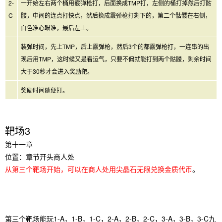
2-
一开始左右两个桶用霰弹枪打，后面换成TMP打，左侧的桶打掉然后打骷
C
髅，中间的连点打快点，然后换成霰弹枪打剩下的，第二个骷髅在右侧，
白色准心瞄准，最后左上。
装弹时间，先上TMP，后上霰弹枪，然后3个的都霰弹枪打，一连串的出
现后用TMP，这时候又是看运气，只要不偏就能打到两个骷髅，剩余时间
大于30秒才会进入奖励靶。
奖励时间随便打。
靶场3
第十一章
位置：章节开头商人处
从第三个靶场开始，可以在商人处用尖晶石无限兑换金质代币
。
第三个靶场能玩1-A，1-B，1-C，2-A，2-B，2-C，3-A，3-B，3-C九