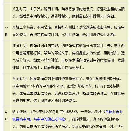
奖励时间，上子弹，跑回中间，瞄准背景海的最低点，打远处宝箱的骷髅
头，然后是中间骷髅头，近处骷髅头，跑到最右边打骷髅头一穿四。
4-
开始三个海盗，不用瞄准，直接打左侧肚子处快速连按攻击清掉，瞄准中
B
间骷髅头，再把左右海盗打到，然后打炸弹，最后用爆炸弩打木桶。
装弹时间，换弹时同时向右跑，切炸弹弩右侧船长出来就打上去，剩下两
个用普通弩箭打掉，最难的部分来了，要根据露头的位置，预判爆头，运
气成分较大。如果不想全骷髅，可以在木桶向动快到头的时候使用一发爆
炸弩，打在木桶上，接着爆炸弩打在海盗身上。
奖励时间，如果前面没剩下爆炸弩就随便打了。剩余1发爆炸弩的时候，
瞄准面前3个木箱的中间那个木箱，把爆炸弩射上去，同时打远处骷髅
头，然后正面顶上骷髅头，迅速跑到最左边，瞄准骷髅头顶上一个骷髅头
身位的地方，这个抛物线才能打到骷髅头。
4-
这关很难，s评价不进入奖励时间也能达成。一开始小手枪（
手枪射击时
C
候要站中间，瞄准中间偏左好压枪
），打掉骷髅头，剩下的海盗和2船
长，切狙击枪两个骷髅头和两个海盗，切tmp冲锋枪点射右侧一列，中间