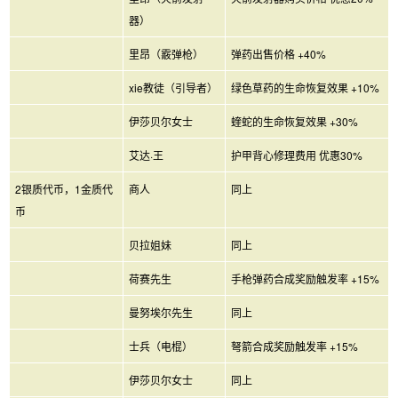
器）
里昂（霰弹枪）
弹药出售价格 +40%
xie教徒（引导者）
绿色草药的生命恢复效果 +10%
伊莎贝尔女士
蝰蛇的生命恢复效果 +30%
艾达·王
护甲背心修理费用 优惠30%
2银质代币，1金质代
商人
同上
币
贝拉姐妹
同上
荷赛先生
手枪弹药合成奖励触发率 +15%
曼努埃尔先生
同上
士兵（电棍）
弩箭合成奖励触发率 +15%
伊莎贝尔女士
同上