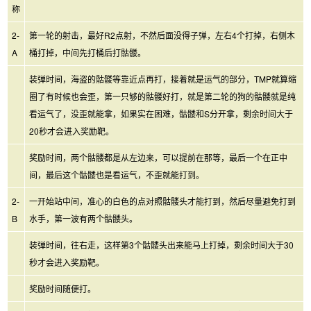
称
2-
第一轮的射击，最好R2点射，不然后面没得子弹，左右4个打掉，右侧木
A
桶打掉，中间先打桶后打骷髅。
装弹时间，海盗的骷髅等靠近点再打，接着就是运气的部分，TMP就算缩
圈了有时候也会歪，第一只够的骷髅好打，就是第二轮的狗的骷髅就是纯
看运气了，没歪就能拿，如果实在困难，骷髅和S分开拿，剩余时间大于
20秒才会进入奖励靶。
奖励时间，两个骷髅都是从左边来，可以提前在那等，最后一个在正中
间，最后这个骷髅也是看运气，不歪就能打到。
2-
一开始站中间，准心的白色的点对照骷髅头才能打到，然后尽量避免打到
B
水手，第一波有两个骷髅头。
装弹时间，往右走，这样第3个骷髅头出来能马上打掉，剩余时间大于30
秒才会进入奖励靶。
奖励时间随便打。