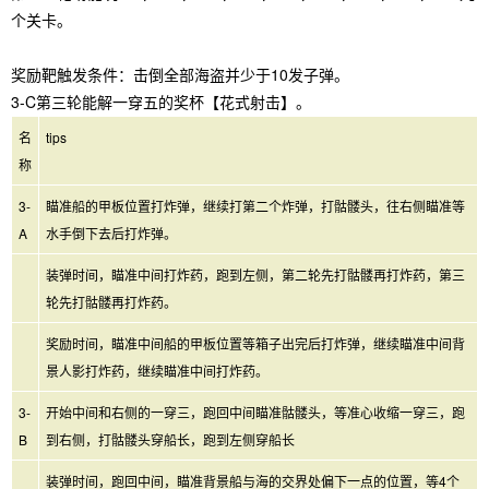
个关卡。
奖励靶触发条件：击倒全部海盗并少于10发子弹。
3-C第三轮能解一穿五的奖杯【花式射击】。
名
tips
称
3-
瞄准船的甲板位置打炸弹，继续打第二个炸弹，打骷髅头，往右侧瞄准等
A
水手倒下去后打炸弹。
装弹时间，瞄准中间打炸药，跑到左侧，第二轮先打骷髅再打炸药，第三
轮先打骷髅再打炸药。
奖励时间，瞄准中间船的甲板位置等箱子出完后打炸弹，继续瞄准中间背
景人影打炸药，继续瞄准中间打炸药。
3-
开始中间和右侧的一穿三，跑回中间瞄准骷髅头，等准心收缩一穿三，跑
B
到右侧，打骷髅头穿船长，跑到左侧穿船长
装弹时间，跑回中间，瞄准背景船与海的交界处偏下一点的位置，等4个