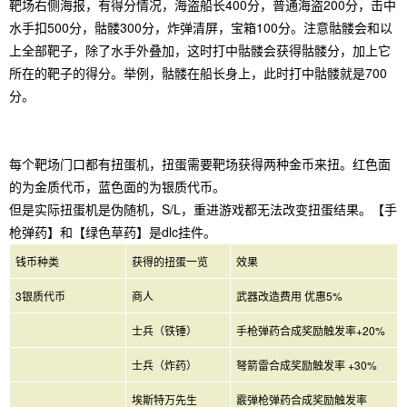
靶场右侧海报，有得分情况，海盗船长400分，普通海盗200分，击中
水手扣500分，骷髅300分，炸弹清屏，宝箱100分。注意骷髅会和以
上全部靶子，除了水手外叠加，这时打中骷髅会获得骷髅分，加上它
所在的靶子的得分。举例，骷髅在船长身上，此时打中骷髅就是700
分。
每个靶场门口都有扭蛋机，扭蛋需要靶场获得两种金币来扭。红色面
的为金质代币，蓝色面的为银质代币。
但是实际扭蛋机是伪随机，S/L，重进游戏都无法改变扭蛋结果。【手
枪弹药】和【绿色草药】是dlc挂件。
钱币种类
获得的扭蛋一览
效果
3银质代币
商人
武器改造费用 优惠5%
士兵（铁锤）
手枪弹药合成奖励触发率+20%
士兵（炸药）
弩箭雷合成奖励触发率 +30%
埃斯特万先生
霰弹枪弹药合成奖励触发率