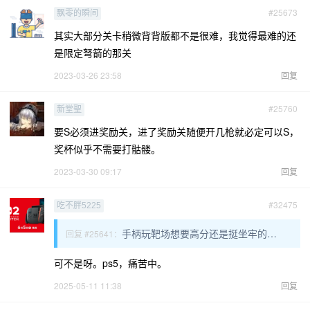
#25673
飘零的瞬间
其实大部分关卡稍微背背版都不是很难，我觉得最难的还
是限定弩箭的那关
2023-03-26 23:58
回复
#25760
新堂聖
要S必须进奖励关，进了奖励关随便开几枪就必定可以S，
奖杯似乎不需要打骷髅。
2023-03-30 09:17
回复
#32475
吃不胖5225
手柄玩靶场想要高分还是挺坐牢的…
回复 #25641：
可不是呀。ps5，痛苦中。
2025-05-11 11:38
回复