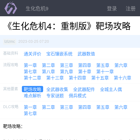
生化危机9
登录
注册
《生化危机4：重制版》靶场攻略
2023-03-25 07:20
lzlzmc
基础资料
通关评价
宝石镶嵌系统
武器数值
流程攻略
第一章
第二章
第三章
第四章
第五章
第六章
第七章
第八章
第九章
第十章
第十一章
第十二章
第十三章
第十四章
第十五章
第十六章
其他要素
靶场攻略
全武器收集
全武器配件
全城主人偶
难点解析
专家谜题
佣兵模式
DLC攻略
第一章
第二章
第三章
第四章
第五章
第六章
第七章
靶场攻略：