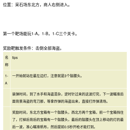
位置：采石场东北方，商人右侧进入。
第一个靶场能玩1-A，1-B，1-C三个关卡。
奖励靶触发条件：击倒全部海盗。
名
tips
称
1-
一开始就站在最左边打，注意就是3个骷髅头。
A
装弹时间，到了水手和海盗混杂，逆时针过来的这波打完，下一波瞄准后
面背景海盗的弯刀那，等拿炸弹的海盗出来，直接打炸弹清场。
奖励时间，东北方宝箱有一个骷髅头，西北方两个宝箱，前一个宝箱挡住
了，打掉后背后的宝箱有一个骷髅头，最后的骷髅头在顶上移动的灯的最
后一波，准心瞄准帆布，然后提前0.5秒开枪才能打到。