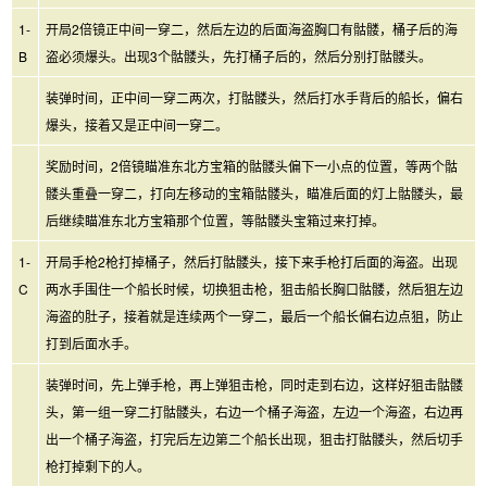
1-
开局2倍镜正中间一穿二，然后左边的后面海盗胸口有骷髅，桶子后的海
B
盗必须爆头。出现3个骷髅头，先打桶子后的，然后分别打骷髅头。
装弹时间，正中间一穿二两次，打骷髅头，然后打水手背后的船长，偏右
爆头，接着又是正中间一穿二。
奖励时间，2倍镜瞄准东北方宝箱的骷髅头偏下一小点的位置，等两个骷
髅头重叠一穿二，打向左移动的宝箱骷髅头，瞄准后面的灯上骷髅头，最
后继续瞄准东北方宝箱那个位置，等骷髅头宝箱过来打掉。
1-
开局手枪2枪打掉桶子，然后打骷髅头，接下来手枪打后面的海盗。出现
C
两水手围住一个船长时候，切换狙击枪，狙击船长胸口骷髅，然后狙左边
海盗的肚子，接着就是连续两个一穿二，最后一个船长偏右边点狙，防止
打到后面水手。
装弹时间，先上弹手枪，再上弹狙击枪，同时走到右边，这样好狙击骷髅
头，第一组一穿二打骷髅头，右边一个桶子海盗，左边一个海盗，右边再
出一个桶子海盗，打完后左边第二个船长出现，狙击打骷髅头，然后切手
枪打掉剩下的人。