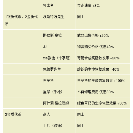
打击者
奔跑速度 +8%
1银质代币，2金质代
埃斯特万先生
同上
币
路易斯·塞拉
武器出售价格 +20%
JJ
物资购买价格 优惠40%
xie教徒（十字弩）
弩箭合成奖励触发率 +20%
佩德罗先生
蝰蛇的生命恢复效果 +40%
黑鲈鱼
黑鲈鱼的生命恢复效果 +100%
里昂（手枪）
匕首修理费用 优惠30%
阿什莉·格拉汉姆
绿色草药的生命恢复效果 +50%
3金质代币
商人
同上
士兵（铁锤）
同上