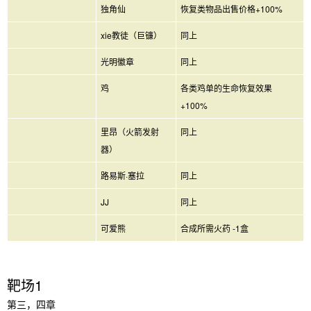
独角仙
恢复类物品出售价格+100%
xie教徒（巨镰）
同上
光明徽章
同上
鸡
各类鸡单的生命恢复效果
+100%
里昂（火箭发射
同上
器）
路易斯·塞拉
同上
JJ
同上
可爱熊
合成所需火药 -1盒
靶场1
第三，四章