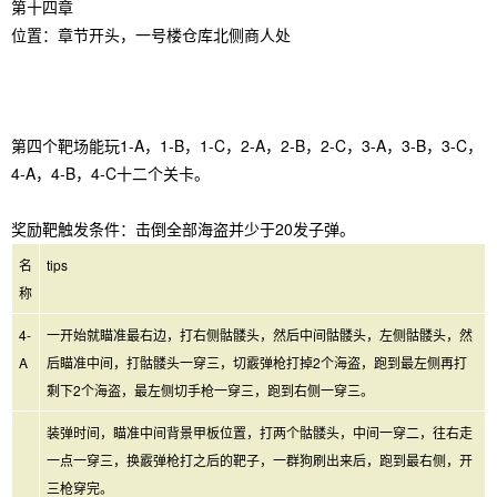
第十四章
位置：章节开头，一号楼仓库北侧商人处
第四个靶场能玩1-A，1-B，1-C，2-A，2-B，2-C，3-A，3-B，3-C，
4-A，4-B，4-C十二个关卡。
奖励靶触发条件：击倒全部海盗并少于20发子弹。
名
tips
称
4-
一开始就瞄准最右边，打右侧骷髅头，然后中间骷髅头，左侧骷髅头，然
A
后瞄准中间，打骷髅头一穿三，切霰弹枪打掉2个海盗，跑到最左侧再打
剩下2个海盗，最左侧切手枪一穿三，跑到右侧一穿三。
装弹时间，瞄准中间背景甲板位置，打两个骷髅头，中间一穿二，往右走
一点一穿三，换霰弹枪打之后的靶子，一群狗刷出来后，跑到最右侧，开
三枪穿完。