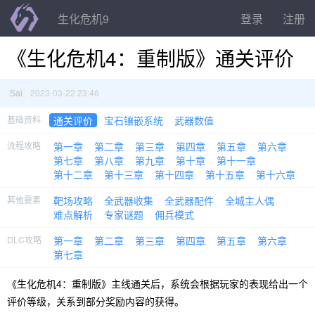
生化危机9
登录
注册
《生化危机4：重制版》通关评价
2023-03-22 23:46
Sai
基础资料
通关评价
宝石镶嵌系统
武器数值
流程攻略
第一章
第二章
第三章
第四章
第五章
第六章
第七章
第八章
第九章
第十章
第十一章
第十二章
第十三章
第十四章
第十五章
第十六章
其他要素
靶场攻略
全武器收集
全武器配件
全城主人偶
难点解析
专家谜题
佣兵模式
DLC攻略
第一章
第二章
第三章
第四章
第五章
第六章
第七章
《生化危机4：重制版》主线通关后，系统会根据玩家的表现给出一个
评价等级，关系到部分奖励内容的获得。