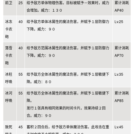
前卫
25
给予敌方单体物理伤害。目标被赋予－效果时，威力
累计消耗
会增加。威力：１３０
AP40
冰冻
40
给予敌方单体冰属性的魔法伤害，并赋予１层防御力
Lv.25
卡农
下降。威力：９０
砲
落雪
40
给予敌方范围冰属性的魔法伤害，并赋予１层防御力
累计消耗
卡农
下降。威力：９０
AP70
砲
冰柱
55
给予敌方全体冰属性的魔法伤害，并赋予１层敏捷下
Lv.35
呼唤
降。威力：８０
冰河
55
给予敌方全体冰属性的魔法伤害，并赋予１层敏捷下
累计消耗
呼唤
降。
AP85
发行１张具有相同效果的时间卡片。效果持续２回
合。威力：９０
致死
45
蓄积２回合后，给予敌方单体魔法伤害。此攻击在重
Lv.45