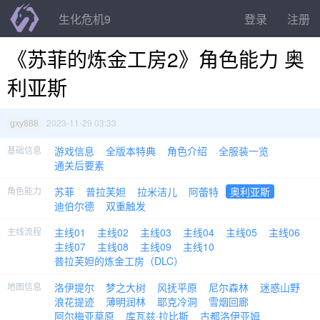
生化危机9
登录
注册
《苏菲的炼金工房2》角色能力 奥
利亚斯
2023-11-29 03:33
gxy888
基础信息
游戏信息
全版本特典
角色介绍
全服装一览
通关后要素
角色能力
苏菲
普拉芙妲
拉米洁儿
阿蕾特
奥利亚斯
迪伯尔德
双重触发
主线流程
主线01
主线02
主线03
主线04
主线05
主线06
主线07
主线08
主线09
主线10
普拉芙妲的炼金工房（DLC）
地图信息
洛伊提尔
梦之大树
风抚平原
尼尔森林
迷惑山野
浪花提迹
薄明润林
耶克冷洞
雪烟回廊
阿尔梅亚草原
库瓦兹·拉比斯
古都洛伊亚姆