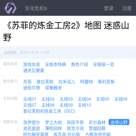
生化危机9
登录
注册
《苏菲的炼金工房2》地图 迷惑山
野
2023-12-01 11:06
gxy888
基础信息
游戏信息
全版本特典
角色介绍
全服装一览
通关后要素
角色能力
苏菲
普拉芙妲
拉米洁儿
阿蕾特
奥利亚斯
迪伯尔德
双重触发
主线流程
主线01
主线02
主线03
主线04
主线05
主线06
主线07
主线08
主线09
主线10
普拉芙妲的炼金工房（DLC）
地图信息
洛伊提尔
梦之大树
风抚平原
尼尔森林
迷惑山野
浪花提迹
薄明润林
耶克冷洞
雪烟回廊
阿尔梅亚草原
库瓦兹·拉比斯
古都洛伊亚姆