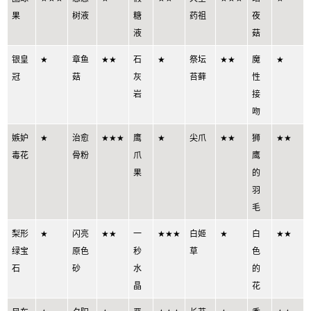
果
树液
糖
药祖
夜
液
菇
银皇
★
章鱼
★★
石
★
祭坛
★★
魔
★
冠
菇
灰
苔藓
性
岩
接
吻
嫉妒
★
治愈
★★★
鹰
★
尖爪
★★
狮
★★
毒花
骨粉
爪
鹰
果
的
羽
毛
梨形
★
闪亮
★★
一
★★★
白姬
★
白
★★
绿宝
原色
秒
草
色
石
砂
水
的
晶
花