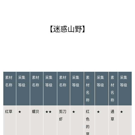
【迷惑山野】
素材
采集
素材
采集
素材
采集
素
采集
素
采集
名称
等级
名称
等级
名称
等级
材
等级
材
等级
名
名
称
称
红草
★
螺贝
★★
剪刀
★
红
★
通
★
虾
色
草
的
草