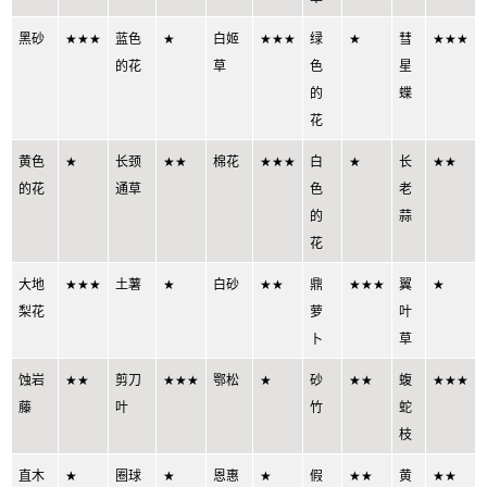
黑砂
★★★
蓝色
★
白姬
★★★
绿
★
彗
★★★
的花
草
色
星
的
蝶
花
黄色
★
长颈
★★
棉花
★★★
白
★
长
★★
的花
通草
色
老
的
蒜
花
大地
★★★
土薯
★
白砂
★★
鼎
★★★
翼
★
梨花
萝
叶
卜
草
蚀岩
★★
剪刀
★★★
鄂松
★
砂
★★
蝮
★★★
藤
叶
竹
蛇
枝
直木
★
圈球
★
恩惠
★
假
★★
黄
★★