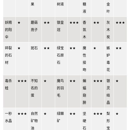
果
树液
糖
金
液
叶
妖精
★
蘑菇
★★
银皇
★★★
香
★★
灰
★★★
的阳
孢子
冠
氛
木
伞
木
炭
碎裂
★
斑石
★★
绿宝
★★
魔
★
嫉
★★
的石
石原
性
妒
材
石
接
毒
吻
花
毒杀
★★★
不知
★
魔鸟
★★
蝙
★★★
银
★
蛙
名的
的羽
蝠
灵
蛋
毛
翅
结
膀
晶
一秒
★★★
自然
★
绿棘
★★
坚
★★★
梨
★
水晶
矿物
矿
硬
形
油
石
宝