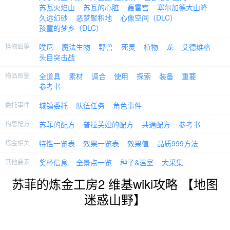
苏瓦火焰山
苏瓦的心脏
轰雷宫
塞尔加德大山峰
久远幻砂
恶梦聚积地
心像空间（DLC）
孩童的梦乡（DLC）
怪物图鉴
噗尼
魔法生物
野兽
死灵
植物
龙
艾德维格
头目突击战
物品图鉴
全道具
素材
调合
使用
探索
装备
重要
参考书
委托事件
城镇委托
队伍任务
角色事件
构思配方
苏菲的配方
普拉芙妲的配方
共通配方
参考书
炼金相关
特性一览表
效果一览表
效果值
品质999方法
其他要素
奖杯信息
全景点一览
种子&温室
大采集
苏菲的炼金工房2 维基wiki攻略 【地图
迷惑山野】