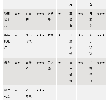
片
石
梨形
★★
白雪
★★★
维格
★
草
★★
日
★★★
绿宝
菇
麦
海
颜
石
胆
花
破碎
★
久远
★★★
木屑
★
可
★★
网
★★★
的纸
的风
燃
状
片
灰
锁
砂
链
蝶鱼
★★
雷神
★★★
杀人
★
雷
★★
凶
★★★
鱼
蜂
电
残
蜻
斧
蜓
虫
皮球
★
帝王
★★★
花蕾
蜂巢