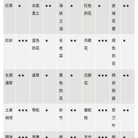
红草
★
水底
★★
海
★
红色
★
皮
★★
柔土
妖
的花
球
之
花
泪
蕾
红砂
★★★
蓝色
★
长
★★
月颜
★★★
绿
★
的花
老
花
色
蒜
的
花
长颈
★★
咸草
★
黄
★
日颜
★★★
网
★★
通草
色
花
状
的
锁
花
链
土兽
★★★
鄂松
★
砂
★★
蝮蛇
★★★
剪
★★
胡须
竹
枝
刀
叶
圈球
★★★
恩惠
★
假
★★
天空
★★★
暗
★