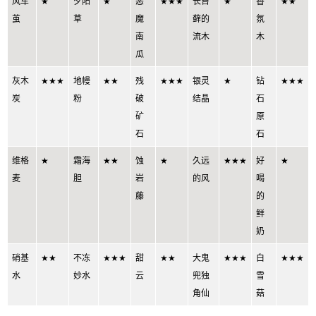
风车
★
夕阳
★
恶
★★★
长苔
★
香
★★
茧
草
魔
藓的
氛
南
流木
木
瓜
灰木
★★★
地幔
★★
残
★★★
银灵
★
钻
★★★
炭
粉
破
结晶
石
矿
原
石
石
维格
★
霜海
★★
蚀
★
久远
★★★
好
★
麦
胆
岩
的风
喝
藤
的
鲜
奶
硝基
★★
不冻
★★★
甜
★★
大鬼
★★★
白
★★★
水
妙水
云
兜独
雪
角仙
菇