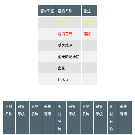
怪物图鉴
怪物名称
备注
食人者
EX强敌
混沌花开
强敌
梦之残渣
虚无的花妖精
血花
巨木兵
素材
采集
素材
采集
素
采集
素材
采集
素
采集
名称
等级
名称
等级
材
等级
名称
等级
材
等级
名
名
称
称