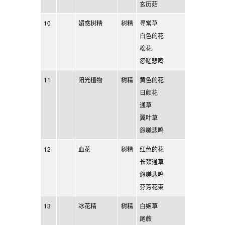
玄历菇
10
媚惑树精
树精
寻常草
白色的花
棉花
怨嗟悲鸣
11
阳光植物
树精
黄色的花
日颜花
通草
翼叶草
怨嗟悲鸣
12
血花
树精
红色的花
长颈通草
怨嗟悲鸣
芬芳花束
13
冰花精
树精
白姬草
尾蕨