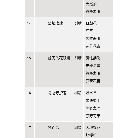
天然油
怨嗟悲鸣
14
烈焰玫瑰
树精
日颜花
红草
怨嗟悲鸣
芬芳花束
15
虚无的花妖精
树精
魔性接吻
皮球花蕾
怨嗟悲鸣
芬芳花束
16
花之守护者
树精
喷水草
水底柔土
怨嗟悲鸣
芬芳花束
17
紫百合
树精
大地梨花
地幔粉