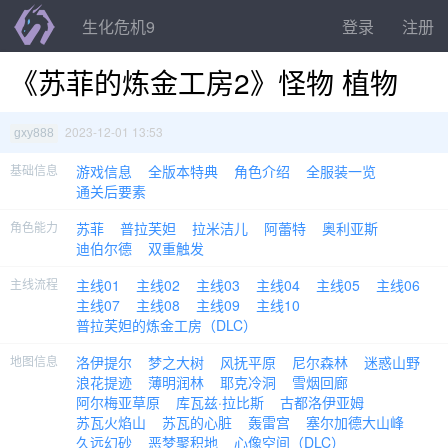
生化危机9
登录
注册
《苏菲的炼金工房2》怪物 植物
2023-12-01 13:53
gxy888
基础信息
游戏信息
全版本特典
角色介绍
全服装一览
通关后要素
角色能力
苏菲
普拉芙妲
拉米洁儿
阿蕾特
奥利亚斯
迪伯尔德
双重触发
主线流程
主线01
主线02
主线03
主线04
主线05
主线06
主线07
主线08
主线09
主线10
普拉芙妲的炼金工房（DLC）
地图信息
洛伊提尔
梦之大树
风抚平原
尼尔森林
迷惑山野
浪花提迹
薄明润林
耶克冷洞
雪烟回廊
阿尔梅亚草原
库瓦兹·拉比斯
古都洛伊亚姆
苏瓦火焰山
苏瓦的心脏
轰雷宫
塞尔加德大山峰
久远幻砂
恶梦聚积地
心像空间（DLC）