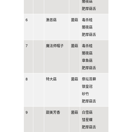
闇夜菇
肥厚菇舌
6
激恶菇
菌菇
毒杀蛙
闇夜菇
肥厚菇舌
7
魔法师帽子
菌菇
毒杀蛙
闇夜菇
章鱼菇
肥厚菇舌
8
特大菇
菌菇
祭坛苔藓
银皇冠
砂竹
肥厚菇舌
9
甜美芳香
菌菇
白雪菇
彗星蝶
肥厚菇舌