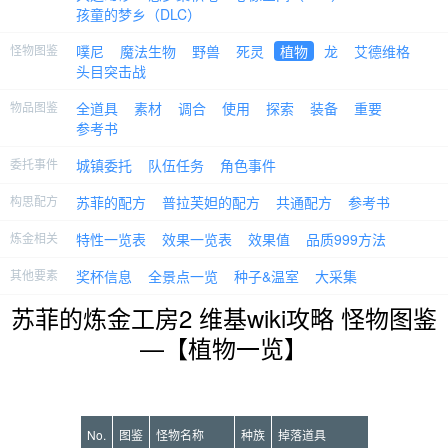
孩童的梦乡（DLC）
怪物图鉴
噗尼
魔法生物
野兽
死灵
植物
龙
艾德维格
头目突击战
物品图鉴
全道具
素材
调合
使用
探索
装备
重要
参考书
委托事件
城镇委托
队伍任务
角色事件
构思配方
苏菲的配方
普拉芙妲的配方
共通配方
参考书
炼金相关
特性一览表
效果一览表
效果值
品质999方法
其他要素
奖杯信息
全景点一览
种子&温室
大采集
苏菲的炼金工房2 维基wiki攻略 怪物图鉴
—【植物一览】
No.
图鉴
怪物名称
种族
掉落道具