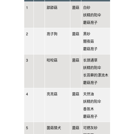
1
舔舔菇
菌菇
白砂
妖精的阳伞
蘑菇孢子
2
孢子狗
菌菇
黑砂
闇夜菇
蘑菇孢子
3
咬咬菇
菌菇
长颈通草
妖精的阳伞
长苔藓的漂流木
蘑菇孢子
4
亮亮菇
菌菇
天然油
妖精的阳伞
香氛木
蘑菇孢子
5
菌菇猎犬
菌菇
可燃灰砂