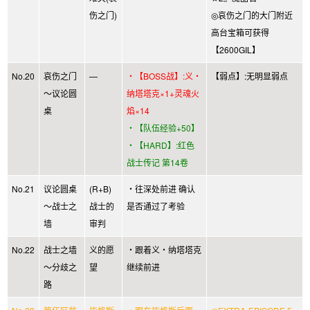
伤之门)
◎哀伤之门的大门附近
高台宝箱可获得
【2600GIL】
No.20
哀伤之门
—
・【BOSS战】:义・
【弱点】:无明显弱点
～议论圆
纳塔塔克×1+灵魂火
桌
焰×14
・【队伍经验+50】
・【HARD】:红色
战士传记 第14卷
No.21
议论圆桌
(R+B)
・往深处前进 确认
～战士之
战士的
是否通过了考验
墙
审判
No.22
战士之墙
义的愿
・跟着义・纳塔塔克
～分歧之
望
继续前进
路