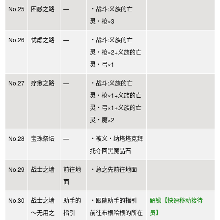
No.25
困惑之路
—
・战斗:义族的亡
灵・枪×3
No.26
忧虑之路
—
・战斗:义族的亡
灵・枪×2+义族的亡
灵・弓×1
No.27
疗愈之路
—
・战斗:义族的亡
灵・枪×1+义族的亡
灵・弓×1+义族的亡
灵・魔×2
No.28
宝珠祭坛
—
・被义・纳塔塔克拜
托夺回黑魔晶石
No.29
战士之墙
前往地
・总之先前往地面
面
No.30
战士之墙
助手的
・跟随助手的指引
解锁【快速移动接待
～无用之
指引
前往布根哈根的所在
员】