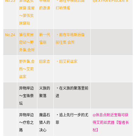
No.23
第伍区贫
毕格斯
・跟在毕格斯后面
◎EXTRA-EPISODE 5
民窟 废屋
的邀请
打听情报
～第伍贫
民窟站
No.24
第伍贫民
新一代
・跟在毕格斯后面
窟站～野
雪崩
前往集.会所
外集.会所
野外集.会
回家去
・回艾莉丝家
所～艾莉
丝家
异物岸边
义族的
・在义族的聚落里前
～宝珠祭
聚落
进
坛
异物岸边
魔晶石
・追上先行一步的尤
◎休息点附近宝箱可获
～疗愈之
猎人的
菲
得艾莉丝武器【智者长
路
决心
杖】