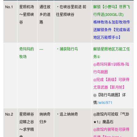
No.1
星陨机场
通往故
・在峡谷里前进 前
解锁【小野马】世界飞
～星陨峡
乡的道
往星陨峡谷
行传送(300GIL/次)
谷
路
格林牧场＆加彭牧场传
送解锁条件【完成珠诺
地区万能帮手①】
奇玛玛的
—
・捕获陆行鸟
解锁星陨地区万能工任
牧场
务①
◎奇玛玛第1训练场-陆
行鸟跳圈
◎完成【高级】可获得
尤菲武器【影月轮】
◎【陆行鸟跳圈】详
情:
/wiki/971
No.2
星陨峡谷
纳纳奇
・追上纳纳奇
◎旅馆内可拾取『气卦
迎睇之谷
归乡
★1』魔晶石
～求学精
◎旅馆内钢琴处可获得
舍
乐谱【Two legs・