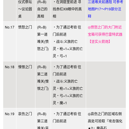
仪式祭坛
(R+B)
・在洞窟里前进 寻
三道难关如遇阻 可参考
～议论圆
自己的
找赤红XIII眼中的真
地图P17～P19部分注
桌
真相
相
释
No.17
愤怒之门
(R+B)
・为了通过考验 往
◎愤怒之门的大门附近
第一道
门后前进
宝箱可获得巴雷特武器
难关(愤
・战斗:义族的亡
【坚实火箭炮】
怒之门)
灵・枪×1+义族的亡
灵・弓×1
No.18
憎恨之门
(R+B)
・为了通过考验 往
第二道
门后前进
难关(憎
・战斗:义族的亡
恨之门)
灵・枪×1+义族的亡
灵・弓×1+义族的亡
灵・魔×1
No.19
哀伤之门
(R+B)
・为了通过考验 往
◎哀伤之门的区域右侧
第三道
门后前进
高处可拾取『攻击强化
难关(哀
★2』魔晶石