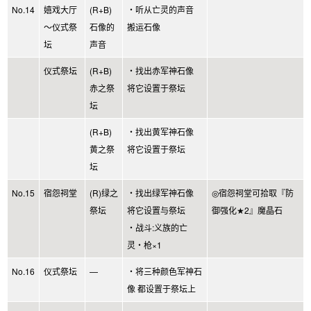
No.14
嬉戏大厅
(R+B)
・听从亡灵的声音
～仪式祭
石像的
搬运石像
坛
声音
仪式祭坛
(R+B)
・找出赤军神石像
赤之祭
将它设置于祭坛
坛
(R+B)
・找出黄军神石像
黄之祭
将它设置于祭坛
坛
No.15
宿怨祠堂
(R)绿之
・找出绿军神石像
◎宿怨祠堂可拾取『防
祭坛
将它设置与祭坛
御强化★2』魔晶石
・战斗:义族的亡
灵・枪×1
No.16
仪式祭坛
—
・将三种颜色军神石
像 都设置于祭坛上