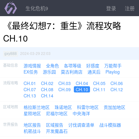
生化危机9
登录
注册
《最终幻想7：重生》流程攻略
CH.10
2024-03-29 22:03
gxy888
基础信息
游戏情报
全角色
各项等级
好感度
万能帮手
EX任务
游乐园
莫古利商店
通关后
Playlog
流程攻略
CH.01
CH.02
CH.03
CH.04
CH.05
CH.06
CH.07
CH.08
CH.09
CH.10
CH.11
CH.12
CH.13
CH.14
区域地图
格拉斯兰地区
珠诺地区
科雷尔地区
贡加加地区
星陨地区
尼福尔地区
中央海洋
世界报告
地区报告
区域报告
讨伐调查清单
战斗模拟器
机密战斗
开发魔晶石