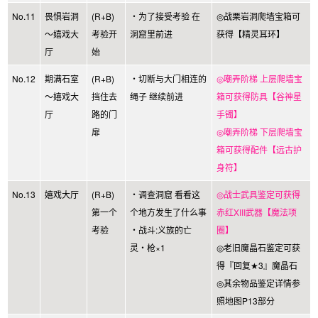
No.11
畏惧岩洞
(R+B)
・为了接受考验 在
◎战栗岩洞爬墙宝箱可
～嬉戏大
考验开
洞窟里前进
获得【精灵耳环】
厅
始
No.12
期满石室
(R+B)
・切断与大门相连的
◎嘲弄阶梯 上层爬墙宝
～嬉戏大
挡住去
绳子 继续前进
箱可获得防具【谷神星
厅
路的门
手镯】
扉
◎嘲弄阶梯 下层爬墙宝
箱可获得配件【远古护
身符】
No.13
嬉戏大厅
(R+B)
・调查洞窟 看看这
◎战士武具鉴定可获得
第一个
个地方发生了什么事
赤红XIII武器【魔法项
考验
・战斗:义族的亡
圈】
灵・枪×1
◎老旧魔晶石鉴定可获
得『回复★3』魔晶石
◎其余物品鉴定详情参
照地图P13部分