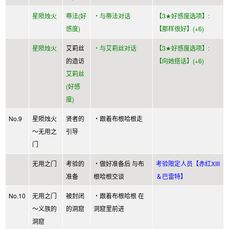
星陨烛火
蒂法(好
・与蒂法对话
【3★好感度选项】:
感度)
【那样很好】(+6)
星陨烛火
艾莉丝
・与艾莉丝对话
【3★好感度选项】:
的造访
【向她搭话】(+6)
艾莉丝
(好感
度)
No.9
星陨烛火
贤者的
・跟着布根哈根走
～无用之
引导
门
无用之门
考验的
・做好准备后 与布
考验限定人员【赤红XIII
准备
根哈根交谈
＆巴雷特】
No.10
无用之门
被封闭
・跟着布根哈根 在
～义族的
的洞窟
洞窟里前进
洞窟