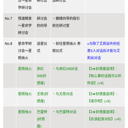
台～星命
研讨会
加研讨会
学研讨会
No.7
悟道精舍
研讨会
・跟随向导的指引
～星命学
的向导
前往研讨室
研讨会
No.8
星命学研
送星仪
・前往星陨烛火 参
※与除了艾莉丝外的任
讨会～星
式
观仪式
意3人对话后才能与艾
陨烛火
莉丝对话
星陨烛火
赤红
・与赤红XIII对话
【3★好感度选项】:
XIII(好
【有心事的话我可以听
感度)
你说】(+6)
星陨烛火
尤菲(好
・与尤菲对话
【3★好感度选项】:
感度)
【或许吧】(+6)
星陨烛火
巴雷特
・与巴雷特对话
【3★好感度选项】:
(好感
【应该起身对抗】(+6)
度)