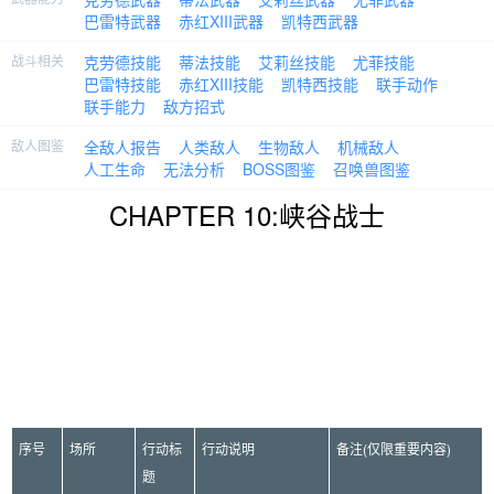
巴雷特武器
赤红XIII武器
凯特西武器
战斗相关
克劳德技能
蒂法技能
艾莉丝技能
尤菲技能
巴雷特技能
赤红XIII技能
凯特西技能
联手动作
联手能力
敌方招式
敌人图鉴
全敌人报告
人类敌人
生物敌人
机械敌人
人工生命
无法分析
BOSS图鉴
召唤兽图鉴
CHAPTER 10:峡谷战士
序号
场所
行动标
行动说明
备注(仅限重要内容)
题