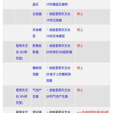
晶石
1F的魔晶石展柜
记录器
・调查星陨天文台
同上
1F的记录器
天体模
・调查星陨天文台
同上
型
1F的天体模型
星陨天文
影像投
・调查星陨天文台
同上
台 2F(研
影器
2F的赤红XIII投影器
究室)
魔晄探
・调查星陨天文台
同上
测器
2F桌子上的魔晄探
测器
星陨天文
气流产
・调查星陨天文台
同上
台 3F(研
生器
3F的气流产生器
究室)
星陨天文
望远镜
・调查星陨天文台
※一旦调查望远镜 前6项