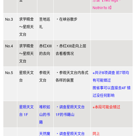
Nothin'to it】
No.3
求学精舍
圣地巡
・在峡谷散步
～星陨天
礼
文台
No.4
求学精舍
赤红XIII
・赤红XIII走向上层
～星陨天
的去向
去看看情况
文台
No.5
星陨天文
参观天
・参观天文台内各式
※共计8项调查 前7项均
台
文台
各样的装置
有可能错过
图省事可以直接去4F 错
过没任何影响
星陨天文
堆积如
・调查星陨天文台
※本段可能会错过
台 1F
山的书
1F的书籍山
籍
天然魔
・调查星陨天文台
同上