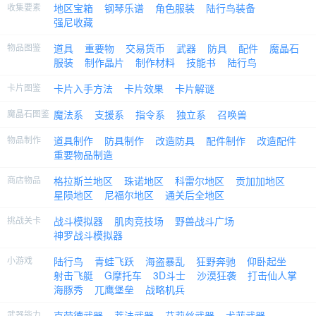
收集要素
地区宝箱
钢琴乐谱
角色服装
陆行鸟装备
强尼收藏
物品图鉴
道具
重要物
交易货币
武器
防具
配件
魔晶石
服装
制作晶片
制作材料
技能书
陆行鸟
卡片图鉴
卡片入手方法
卡片效果
卡片解谜
魔晶石图鉴
魔法系
支援系
指令系
独立系
召唤兽
物品制作
道具制作
防具制作
改造防具
配件制作
改造配件
重要物品制造
商店物品
格拉斯兰地区
珠诺地区
科雷尔地区
贡加加地区
星陨地区
尼福尔地区
通关后全地区
挑战关卡
战斗模拟器
肌肉竞技场
野兽战斗广场
神罗战斗模拟器
小游戏
陆行鸟
青蛙飞跃
海盗暴乱
狂野奔驰
仰卧起坐
射击飞艇
G摩托车
3D斗士
沙漠狂袭
打击仙人掌
海豚秀
兀鹰堡垒
战略机兵
武器能力
克劳德武器
蒂法武器
艾莉丝武器
尤菲武器