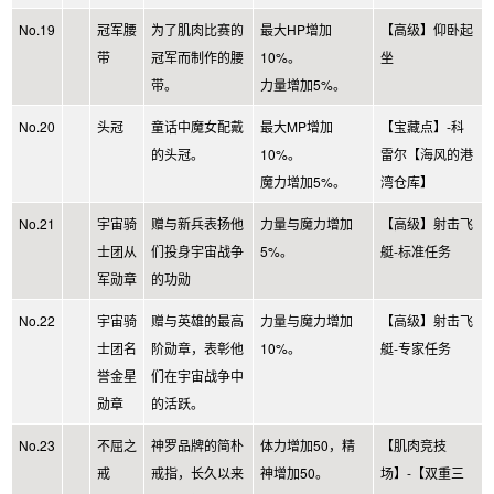
No.19
冠军腰
为了肌肉比赛的
最大HP增加
【高级】仰卧起
带
冠军而制作的腰
10%。
坐
带。
力量增加5%。
No.20
头冠
童话中魔女配戴
最大MP增加
【宝藏点】-科
的头冠。
10%。
雷尔【海风的港
魔力增加5%。
湾仓库】
No.21
宇宙骑
赠与新兵表扬他
力量与魔力增加
【高级】射击飞
士团从
们投身宇宙战争
5%。
艇-标准任务
军勋章
的功勋
No.22
宇宙骑
赠与英雄的最高
力量与魔力增加
【高级】射击飞
士团名
阶勋章，表彰他
10%。
艇-专家任务
誉金星
们在宇宙战争中
勋章
的活跃。
No.23
不屈之
神罗品牌的简朴
体力增加50，精
【肌肉竞技
戒
戒指，长久以来
神增加50。
场】-【双重三