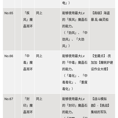
电」）
No.65
「疾
同上
能够使用最大Lv
【高级】海盗
风」魔
的「疾风」魔晶石
暴.乱-幽灵船
晶耳环
的能力。
（「劲风」、「中
劲风」、「大劲
风」）
No.66
「中
同上
能够使用最大Lv
【宝藏点】-贡
毒」魔
的「中毒」魔晶石
加加【魔晄炉建
晶耳环
的能力。
设作业大楼】
（「毒化」、「中
毒毒化」、「重度
毒化」）
No.67
「封
同上
能够使用最大Lv
【战斗模拟
印」魔
的「封印」魔晶石
器】-【挑战】
晶耳环
的能力。
集结的军队