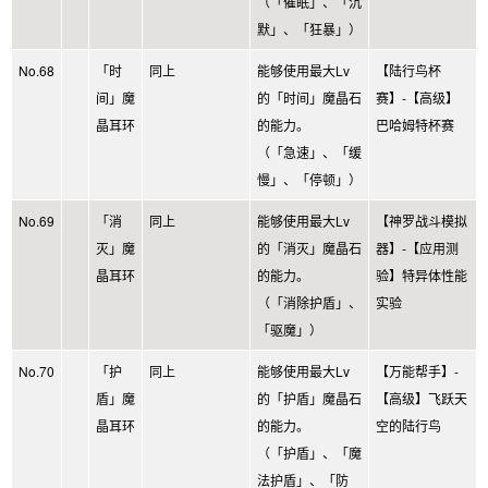
（「催眠」、「沉
默」、「狂暴」）
No.68
「时
同上
能够使用最大Lv
【陆行鸟杯
间」魔
的「时间」魔晶石
赛】-【高级】
晶耳环
的能力。
巴哈姆特杯赛
（「急速」、「缓
慢」、「停顿」）
No.69
「消
同上
能够使用最大Lv
【神罗战斗模拟
灭」魔
的「消灭」魔晶石
器】-【应用测
晶耳环
的能力。
验】特异体性能
（「消除护盾」、
实验
「驱魔」）
No.70
「护
同上
能够使用最大Lv
【万能帮手】-
盾」魔
的「护盾」魔晶石
【高级】飞跃天
晶耳环
的能力。
空的陆行鸟
（「护盾」、「魔
法护盾」、「防