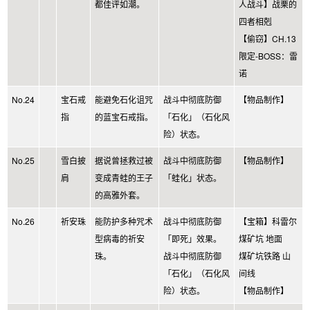
都佳评如潮。
人战斗】战栗的
四者相剋
【偷窃】CH.13
限定-BOSS：雷
诺
No.24
宝石戒
能避免石化诅咒
战斗中彻底防御
【物品制作】
指
的蓝宝石戒指。
「石化」（石化风
险）状态。
No.25
雪白披
据说曾拯救过被
战斗中彻底防御
【物品制作】
肩
变成青蛙的王子
「蛙化」状态。
的高雅外套。
No.26
祈安珠
能防护多种咒术
战斗中彻底防御
【宝箱】科雷尔
型病毒的祈安
「即死」效果。
煤矿坑 地面
珠。
战斗中彻底防御
煤矿坑铁路 山
「石化」（石化风
间线
险）状态。
【物品制作】