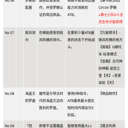
No.56
罗榭钥
由粉丝自发制
稍微节省使用武器
【章节BOSS】
匙圈
作，并受罗榭认
能力时消耗的
CH.04-罗榭
证的周边商品。
ATB。
※第七小队5人全
员生存才能获得
No.57
疾风领
仿佛能感受到轻
在累积少量ATB量
【万能帮手】-
巾
风吹拂的领巾。
表的状态下开始战
微风吹拂的地方
斗。
【高级】G摩托
车-标准模式
【宝箱】古代种
的神殿 迷宫之
室【天】=苍星
齿轮【天】
No.58
海盗王
据传是引导古时
使用5种指令，
【物品制作】
的罗盘
代的海盗王迈向
ATB量表最大值在
胜利的罗盘。
短时间内增加为3
阶段。
No.59
「回
即使不设置魔晶
能够使用最大Lv
【莫古利商