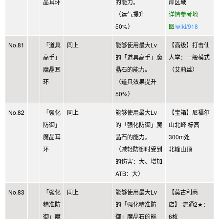
晶耳环
的能力。
岸区域
（运气提升
详情参考地
50%）
图
/wiki/918
No.81
「道具
同上
能够使用最大Lv
【高级】打击仙
高手」
的「道具高手」魔
人掌：一般模式
魔晶耳
晶石的能力。
（艾莉丝）
环
（道具效果提升
50%）
No.82
「强化
同上
能够使用最大Lv
【宝箱】尼福尔
防御」
的「强化防御」魔
山北峰 标高
魔晶耳
晶石的能力。
300m处
环
（减轻防御时受到
北峰山顶
的伤害：大、增加
ATB：大）
No.83
「强化
同上
能够使用最大Lv
【莫古利商
精准防
的「强化精准防
店】-流通2★：
御」魔
御」魔晶石的能
6枚