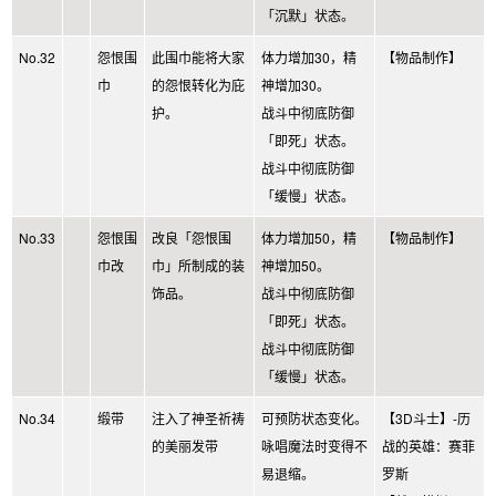
「沉默」状态。
No.32
怨恨围
此围巾能将大家
体力增加30，精
【物品制作】
巾
的怨恨转化为庇
神增加30。
护。
战斗中彻底防御
「即死」状态。
战斗中彻底防御
「缓慢」状态。
No.33
怨恨围
改良「怨恨围
体力增加50，精
【物品制作】
巾改
巾」所制成的装
神增加50。
饰品。
战斗中彻底防御
「即死」状态。
战斗中彻底防御
「缓慢」状态。
No.34
缎带
注入了神圣祈祷
可预防状态变化。
【3D斗士】-历
的美丽发带
咏唱魔法时变得不
战的英雄：赛菲
易退缩。
罗斯