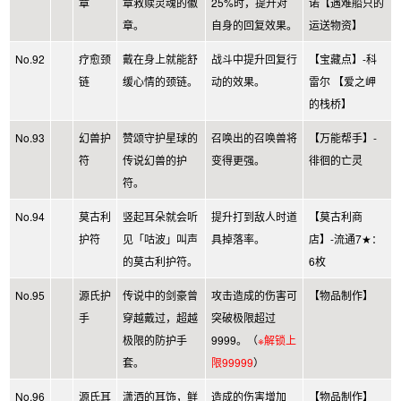
章
章救赎灵魂的徽
25%时，提升对
诺【遇难船只的
章。
自身的回复效果。
运送物资】
No.92
疗愈颈
戴在身上就能舒
战斗中提升回复行
【宝藏点】-科
链
缓心情的颈链。
动的效果。
雷尔 【爱之岬
的栈桥】
No.93
幻兽护
赞颂守护星球的
召唤出的召唤兽将
【万能帮手】-
符
传说幻兽的护
变得更强。
徘徊的亡灵
符。
No.94
莫古利
竖起耳朵就会听
提升打到敌人时道
【莫古利商
护符
见「咕波」叫声
具掉落率。
店】-流通7★：
的莫古利护符。
6枚
No.95
源氏护
传说中的剑豪曾
攻击造成的伤害可
【物品制作】
手
穿越戴过，超越
突破极限超过
极限的防护手
9999。（
※解锁上
套。
限99999
）
No.96
源氏耳
潇洒的耳饰，鲜
造成的伤害增加
【物品制作】