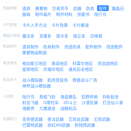
物品图鉴
道具
重要物
交易货币
武器
防具
配件
魔晶石
服装
制作晶片
制作材料
技能书
陆行鸟
卡片图鉴
卡片入手方法
卡片效果
卡片解谜
魔晶石图鉴
魔法系
支援系
指令系
独立系
召唤兽
物品制作
道具制作
防具制作
改造防具
配件制作
改造配件
重要物品制造
商店物品
格拉斯兰地区
珠诺地区
科雷尔地区
贡加加地区
星陨地区
尼福尔地区
通关后全地区
挑战关卡
战斗模拟器
肌肉竞技场
野兽战斗广场
神罗战斗模拟器
小游戏
陆行鸟
青蛙飞跃
海盗暴乱
狂野奔驰
仰卧起坐
射击飞艇
G摩托车
3D斗士
沙漠狂袭
打击仙人掌
海豚秀
兀鹰堡垒
战略机兵
武器能力
克劳德武器
蒂法武器
艾莉丝武器
尤菲武器
巴雷特武器
赤红XIII武器
凯特西武器