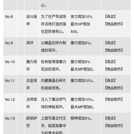
心。
No.8
战斗装
为了在严苛战场
体力增加10%
【商店】
甲
存活而打造的强
最大HP增加
【物品制作】
化型防弹背心。
500。
No.9
耳环
以魔晶石碎片制
魔力增加5%。
【商店】
成的耳环。
【物品制作】
No.10
魔力耳
绘有能增强魔力
魔力增加5%
【商店】
环
花纹的耳环。
最大MP增加3。
【物品制作】
No.11
白金耳
内藏魔晶石碎片
魔力增加10%。
【商店】
环
的高级耳饰。
【物品制作】
No.12
法师耳
注入了魔法师气
魔力增加10%。
【物品制作】
环
场的神秘耳环。
最大MP增加6。
No.13
辟邪护
上面写着古代文
精神增加5%。
【商店】
符
字，能提高集中
【物品制作】
力的黄金护符。