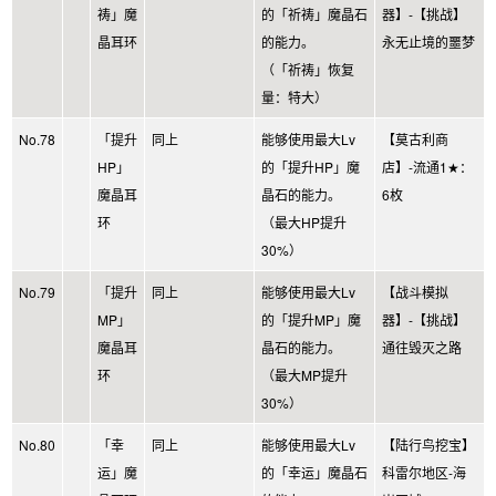
祷」魔
的「祈祷」魔晶石
器】-【挑战】
晶耳环
的能力。
永无止境的噩梦
（「祈祷」恢复
量：特大）
No.78
「提升
同上
能够使用最大Lv
【莫古利商
HP」
的「提升HP」魔
店】-流通1★：
魔晶耳
晶石的能力。
6枚
环
（最大HP提升
30%）
No.79
「提升
同上
能够使用最大Lv
【战斗模拟
MP」
的「提升MP」魔
器】-【挑战】
魔晶耳
晶石的能力。
通往毁灭之路
环
（最大MP提升
30%）
No.80
「幸
同上
能够使用最大Lv
【陆行鸟挖宝】
运」魔
的「幸运」魔晶石
科雷尔地区-海