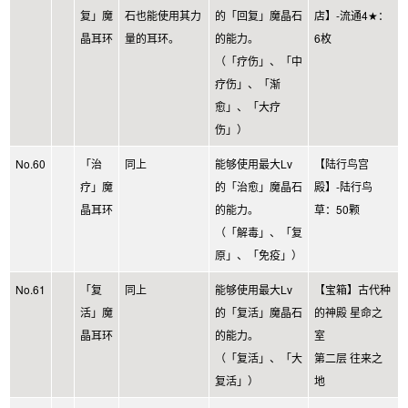
复」魔
石也能使用其力
的「回复」魔晶石
店】-流通4★：
晶耳环
量的耳环。
的能力。
6枚
（「疗伤」、「中
疗伤」、「渐
愈」、「大疗
伤」）
No.60
「治
同上
能够使用最大Lv
【陆行鸟宫
疗」魔
的「治愈」魔晶石
殿】-陆行鸟
晶耳环
的能力。
草：50颗
（「解毒」、「复
原」、「免疫」）
No.61
「复
同上
能够使用最大Lv
【宝箱】古代种
活」魔
的「复活」魔晶石
的神殿 星命之
晶耳环
的能力。
室
（「复活」、「大
第二层 往来之
复活」）
地