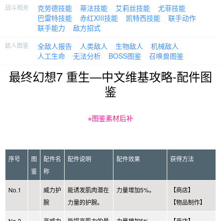
战斗相关
克劳德技能
蒂法技能
艾莉丝技能
尤菲技能
巴雷特技能
赤红XIII技能
凯特西技能
联手动作
联手能力
敌方招式
敌人图鉴
全敌人报告
人类敌人
生物敌人
机械敌人
人工生命
无法分析
BOSS图鉴
召唤兽图鉴
最终幻想7 重生—中文维基攻略-配件图
鉴
※图鉴素材后补
序号
图
配件名
配件说明
配件效果
获得方法
鉴
称
No.1
威力护
能诱发肌肉潜在
力量增加5%。
【商店】
腕
力量的护腕。
【物品制作】
No.2
高威力
能提高肌力的最
力量增加5%。
【商店】