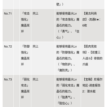
壁」）
No.71
「攻击
同上
能够使用最大Lv
【莫古利商
强化」
的「攻击强化」魔
店】-流通6★：
魔晶耳
晶石的能力。
6枚
环
（「勇气」、「信
心」）
No.72
「防御
同上
能够使用最大Lv
【肌肉竞技
强化」
的「防御强化」魔
场】-【双重三
魔晶耳
晶石的能力。
人战斗】徘徊的
环
（「物防护」、
爪痕
「魔防壳」）
No.73
「弱化
同上
能够使用最大Lv
【宝箱】尼福尔
攻击」
的「弱化攻击」魔
地区-调查报告
魔晶耳
晶石的能力。
2：潜水艇
环
（「阻勇气」、
「阻信心」）