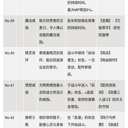
的持续时间。
最大MP增加5%。
No.39
魔法戒
吸引欣赏者的注
延长附加强化效果
【宝箱】-【万
指
意力，令人难以
的持续时间。
能帮手】-悲伤
自拔的魔法戒
的旋律
指。
No.40
精灵耳
寄宿着精灵的耳
战斗中保持「自动
【商店】
环
环，能拉回逐渐
重生」状态，一旦
【物品制作】
远去的意识。
发动，配件即毁
损。
No.41
愤怒戒
为熊熊燃烧着斗
于战斗中进入「狂
【肌肉竞技
指
志的战士所设计
暴」状态，※造成
场】-【双重三
的戒指。
伤害、受到伤害都
人战斗】四天王
会增加。
的守则
No.42
赫密士
很好穿的鞋子，
在「急速」的状态
【陆行鸟杯
靴
能使心灵与身体
下开始战斗。
赛】-【高级】