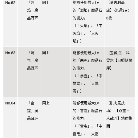
No.62
「烈
同上
能够使用最大Lv
【莫古利商
焰」魔
的「烈焰」魔晶石
店】-流通3★：
晶耳环
的能力。
6枚
（「火焰」、「中
火焰」、「大火
焰」）
No.63
「寒
同上
能够使用最大Lv
【宝藏点】-科
气」魔
的「寒冰」魔晶石
雷尔【日照储藏
晶耳环
的能力。
库】
（「暴雪」、「中
暴雪」、「大暴
雪」）
No.64
「雷
同上
能够使用最大Lv
【肌肉竞技
霆」魔
的「雷霆」魔晶石
场】-【双重三
晶耳环
的能力。
人战斗】地痞集
（「雷电」、「中
团
雷电」、「大雷