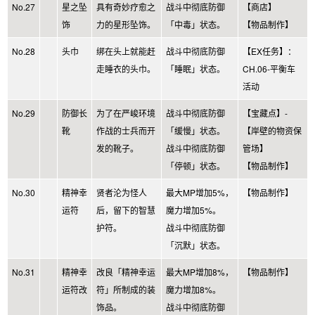
No.27
星之坠
具有奇妙疗愈之
战斗中彻底防御
【商店】
饰
力的星形坠饰。
「中毒」状态。
【物品制作】
No.28
头巾
绑在头上就能赶
战斗中彻底防御
【EX任务】：
走睡衣的头巾。
「睡眠」状态。
CH.06-平衡车
活动
No.29
防御长
为了在严峻环境
战斗中彻底防御
【宝藏点】-
靴
作战的士兵而开
「缓慢」状态。
【岸壁的物资保
发的靴子。
战斗中彻底防御
管场】
「停顿」状态。
【物品制作】
No.30
精神幸
贤者沦为怪人
最大MP增加5%，
【物品制作】
运符
后，留下的智慧
魔力增加5%。
护符。
战斗中彻底防御
「沉默」状态。
No.31
精神幸
改良「精神幸运
最大MP增加8%，
【物品制作】
运符改
符」所制成的装
魔力增加8%。
饰品。
战斗中彻底防御