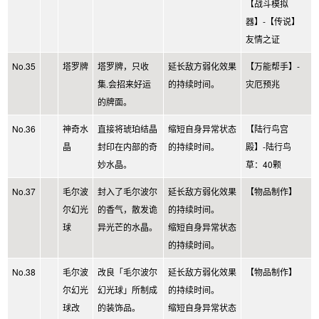
【战斗模拟
器】-【传说】
友情之证
No.35
塔罗牌
塔罗牌，只收
延长敌方弱化效果
【万能帮手】-
集.会招来好运
的持续时间。
灾厄预兆
的牌面。
No.36
神奇水
直接将琥珀结晶
缩短自身异常状态
【陆行鸟宫
晶
封印在内部的奇
的持续时间。
殿】-陆行鸟
妙水晶。
草：40颗
No.37
毛尔波
封入了毛尔波尔
延长敌方弱化效果
【物品制作】
尔幻光
的香气，散发诡
的持续时间。
球
异光芒的水晶。
缩短自身异常状态
的持续时间。
No.38
毛尔波
改良「毛尔波尔
延长敌方弱化效果
【物品制作】
尔幻光
幻光球」所制成
的持续时间。
球改
的装饰品。
缩短自身异常状态