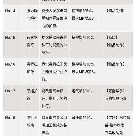
No.14
强力辟
能使人发挥与冥
精神增加5%。
【物品制作】
邪护符
想相同程度集中
最大MP增加3。
力的护符。
No.15
远古护
据说是以前古代
精神增加10%。
【商店】
身符
种平时配戴的护
【物品制作】
身符。
No.16
赛特拉
传说赛特拉子民
精神增加10%。
【物品制作】
护符
会随身携带此护
最大MP增加6。
符。
No.17
幸运护
能改善气血循
运气增加10。
【万能帮手】：
符
环，提升运势的
我的宝贝小鸡
护符。
No.18
陆行鸟
以显眼的黄金羽
敏捷增加10。
【宝箱】格拉斯
羽毛
毛加工制成的装
兰-格林牧场：
饰品
农具收纳处