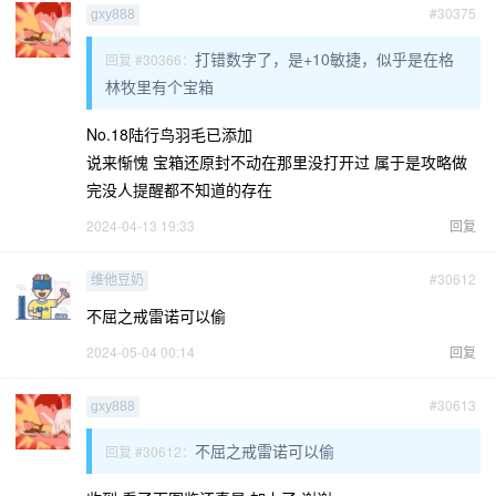
#30375
gxy888
打错数字了，是+10敏捷，似乎是在格
回复 #30366：
林牧里有个宝箱
No.18陆行鸟羽毛已添加
说来惭愧 宝箱还原封不动在那里没打开过 属于是攻略做
完没人提醒都不知道的存在
2024-04-13 19:33
回复
#30612
维他豆奶
不屈之戒雷诺可以偷
2024-05-04 00:14
回复
#30613
gxy888
不屈之戒雷诺可以偷
回复 #30612：