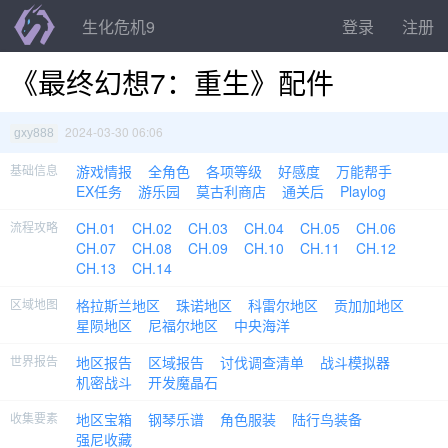
生化危机9
登录
注册
《最终幻想7：重生》配件
2024-03-30 06:06
gxy888
基础信息
游戏情报
全角色
各项等级
好感度
万能帮手
EX任务
游乐园
莫古利商店
通关后
Playlog
流程攻略
CH.01
CH.02
CH.03
CH.04
CH.05
CH.06
CH.07
CH.08
CH.09
CH.10
CH.11
CH.12
CH.13
CH.14
区域地图
格拉斯兰地区
珠诺地区
科雷尔地区
贡加加地区
星陨地区
尼福尔地区
中央海洋
世界报告
地区报告
区域报告
讨伐调查清单
战斗模拟器
机密战斗
开发魔晶石
收集要素
地区宝箱
钢琴乐谱
角色服装
陆行鸟装备
强尼收藏