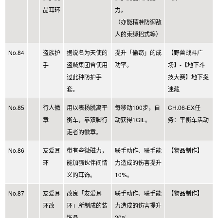
晶耳环
力。
（亦能精准防御敌
人的束缚招式等）
No.84
盗族护
据说名为天使的
提升「偷窃」的成
【野兽战斗广
手
盗贼集团曾使用
功率。
场】-【地下斗
过此种防护手
技大赛】地下捉
套。
迷藏
No.85
行人徽
用以表扬脱离平
每移动100步，自
CH.06-EX任
章
衡车，靠双脚行
动获得1GIL。
务：平衡车活动
走者的徽章。
No.86
友爱耳
带有些微磁力，
联手动作、联手能
【物品制作】
环
能加强伙伴间情
力造成的伤害提升
义的耳饰。
10%。
No.87
友爱耳
改良「友爱耳
联手动作、联手能
【物品制作】
环改
环」所制成的装
力造成的伤害提升
饰品。
20%。