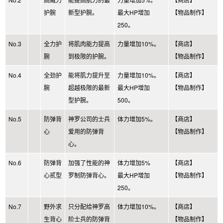
护腕
新型护腕。
最大HP增加
【物品制作】
250。
No.3
全力护
将肌肉能力提高
力量增加10%。
【商店】
腕
到极限的护腕。
【物品制作】
No.4
全劲护
能将肌力提升至
力量增加10%。
【商店】
腕
超越极限的最新
最大HP增加
【物品制作】
型护腕。
500。
No.5
防弹背
神罗公司的士兵
体力增加5%。
【商店】
心
爱用的防弹背
【物品制作】
心。
No.6
防弹背
加强了性能的神
体力增加5%
【商店】
心贰型
罗制防弹背心。
最大HP增加
【物品制作】
250。
No.7
野外求
只分配给神罗高
体力增加10%。
【商店】
生背心
阶士兵的防弹背
【物品制作】