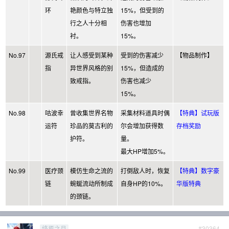
环
艳颜色与特立独
15%，但受到的
行之人十分相
伤害也增加
衬。
15%。
No.97
源氏戒
让人感受到某种
受到的伤害减少
【物品制作】
指
异世界风格的别
15%，但造成的
致戒指。
伤害也减少
15%。
No.98
咕波幸
曾收集世界名物
采集材料道具时偶
【特典】试玩版
运符
珍品的莫古利的
尔会增加获得数
存档奖励
护符。
量。
最大HP增加5%。
No.99
医疗颈
模仿生命之流的
打倒敌人时，恢复
【特典】数字豪
链
蜿蜒流动所制成
自身HP的10%。
华版特典
的颈链。
#30364