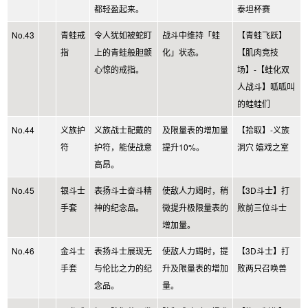
都轻盈起来。
泰坦杯赛
No.43
青蛙戒
令人犹如被蛇盯
战斗中维持「蛙
【青蛙飞跃】
指
上的青蛙般胆颤
化」状态。
【肌肉竞技
心惊的戒指。
场】-【蛙化双
人战斗】呱呱叫
的蛙蛙们
No.44
义族护
义族战士配戴的
及限量表的增加量
【拾取】-义族
符
护符，能使战意
提升10%。
洞穴 嬉戏之室
高昂。
No.45
银斗士
表扬斗士奋斗精
使敌人力竭时，稍
【3D斗士】打
手套
神的纪念品。
微提升极限量表的
败前三位斗士
增加量。
No.46
金斗士
表扬斗士展现无
使敌人力竭时，提
【3D斗士】打
手套
与伦比之力的纪
升及限量表的增加
败两只召唤兽
念品。
量。