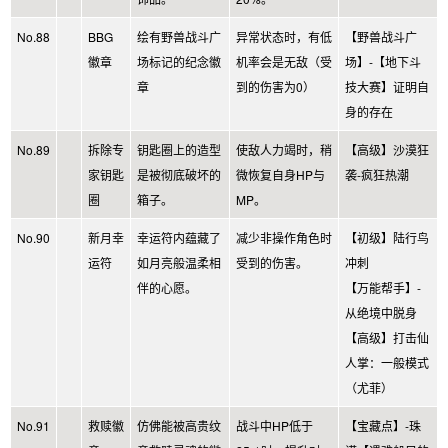
No.88
BBG
绘有野兽战斗广
异常状态时，有低
【野兽战斗广
徽章
场标记的纪念徽
机率会是无敌（受
场】-【地下斗
章
到的伤害为0）
技大赛】证明自
身的存在
No.89
拆除专
钥匙圈上的造型
使敌人力竭时，稍
【高级】沙漠狂
家钥匙
是被彻底破坏的
微恢复自身HP与
袭-疯狂热潮
圈
箱子。
MP。
No.90
新月幸
幸运符内蕴藏了
减少非操作角色时
【初级】陆行鸟
运符
如月亮般温柔相
受到的伤害。
冲刺
伴的心愿。
【万能帮手】-
从绝境中脱身
【高级】打击仙
人掌：一般模式
（尤菲）
No.91
救赎徽
仿佛能被高贵纹
战斗中HP低于
【宝藏点】-珠