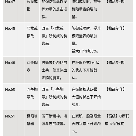
No.47
邪龙戒
加强防御藉以发
防御成功时，提升
【物品制作】
指
挥力量的反击戒
极限量表的增加
指。
量。
No.48
邪龙戒
改良「邪龙戒
防御成功时，提升
【物品制作】
指改
指」所制成的装
极限量表的增加
饰品。
量。
最大HP增加5%。
No.49
斗争胸
鼓舞奔赴战场的
在极限招式Lv1级
【物品制作】
章
士兵，使其热血
的状态下开始战
沸腾的胸章。
斗。
No.50
斗争胸
改良「斗争胸
在极限招式Lv最
【物品制作】
章改
章」所制成的装
大值的状态下开始
饰品。
战斗。
No.51
极限增
能干涉精神，增
在累积一般及限量
【高级】G摩托
幅器
强斗志的装置。
表的状态下开始战
车-专家模式
斗。