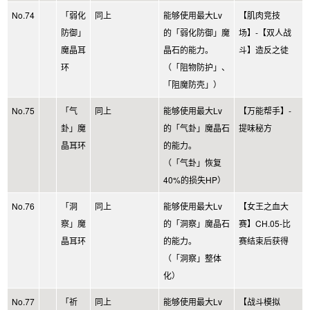
No.74
「弱化
同上
能够使用最大Lv
【肌肉竞技
防御」
的「弱化防御」魔
场】-【双人战
魔晶耳
晶石的能力。
斗】造反之徒
环
（「阻物防护」、
「阻魔防壳」）
No.75
「气
同上
能够使用最大Lv
【万能帮手】-
卦」魔
的「气卦」魔晶石
提味秘方
晶耳环
的能力。
（「气卦」恢复
40%的损失HP）
No.76
「洞
同上
能够使用最大Lv
【女王之血大
察」魔
的「洞察」魔晶石
赛】CH.05-比
晶耳环
的能力。
赛结束后获得
（「洞察」整体
化）
No.77
「祈
同上
能够使用最大Lv
【战斗模拟