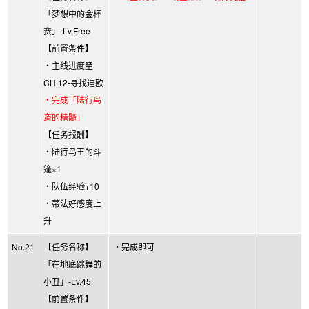
「梦想中的金杯
赛」-Lv.Free
【前置条件】
・主线进度至
CH.12-寻找迪欧
・完成「陆行鸟
道的精髓」
【任务报酬】
・陆行鸟王的斗
篷×1
・队伍经验+10
・蒂法好感度上
升
No.21
【任务名称】
・完成即可
「在地底跳舞的
小丑」-Lv.45
【前置条件】