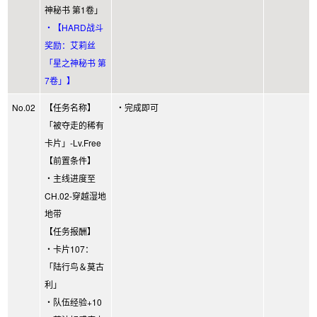
神秘书 第1卷」
・【HARD战斗
奖励：艾莉丝
「星之神秘书 第
7卷」】
No.02
【任务名称】
・完成即可
「被夺走的稀有
卡片」-Lv.Free
【前置条件】
・主线进度至
CH.02-穿越湿地
地带
【任务报酬】
・卡片107：
「陆行鸟＆莫古
利」
・队伍经验+10