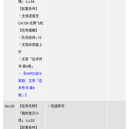
傅」-Lv.34
【前置条件】
・主线进度至
CH.09-无牌飞机
【任务报酬】
・队伍经验+10
・尤菲好感度上
升
・尤菲「忍术传
书 第4卷」
・【HARD战斗
奖励：尤菲「忍
术传书 第9
卷」】
No.25
【任务名称】
・完成即可
「我的宝贝小
鸡」-Lv.33
【前置条件】