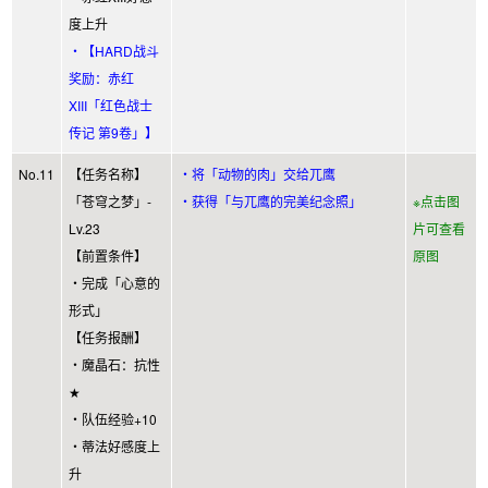
度上升
・【HARD战斗
奖励：赤红
XIII「红色战士
传记 第9卷」】
No.11
【任务名称】
・将「动物的肉」交给兀鹰
「苍穹之梦」-
・获得「与兀鹰的完美纪念照」
※点击图
Lv.23
片可查看
【前置条件】
原图
・完成「心意的
形式」
【任务报酬】
・魔晶石：抗性
★
・队伍经验+10
・蒂法好感度上
升