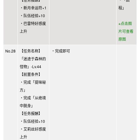
・新月幸运符×1
程」
・队伍经验+10
・巴雷特好感度
※点击图
上升
片可查看
原图
No.28
【任务名称】
・完成即可
「迷途于森林的
怪物」-Lv.44
【前置条件】
・完成「提味秘
方」
・完成「从绝境
中脱身」
【任务报酬】
・队伍经验+10
・艾莉丝好感度
上升