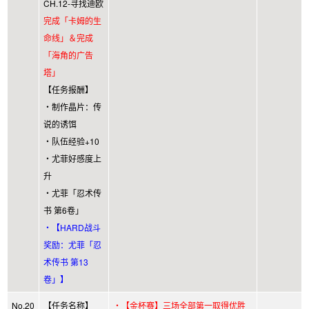
CH.12-寻找迪欧
完成「卡姆的生
命线」＆完成
「海角的广告
塔」
【任务报酬】
・制作晶片：传
说的诱饵
・队伍经验+10
・尤菲好感度上
升
・尤菲「忍术传
书 第6卷」
・【HARD战斗
奖励：尤菲「忍
术传书 第13
卷」】
No.20
【任务名称】
・【金杯赛】三场全部第一取得优胜