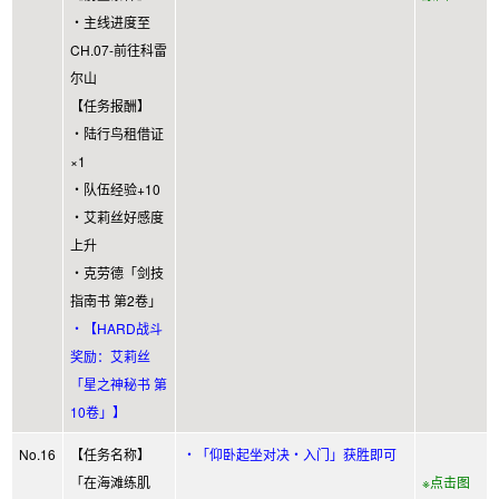
・主线进度至
CH.07-前往科雷
尔山
【任务报酬】
・陆行鸟租借证
×1
・队伍经验+10
・艾莉丝好感度
上升
・克劳德「剑技
指南书 第2卷」
・【HARD战斗
奖励：艾莉丝
「星之神秘书 第
10卷」】
No.16
【任务名称】
・「仰卧起坐对决・入门」获胜即可
「在海滩练肌
※点击图