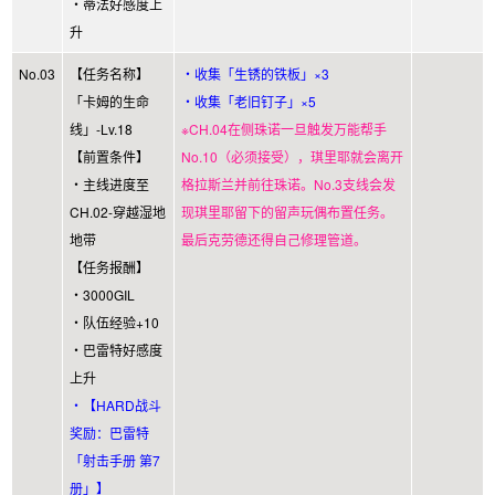
・蒂法好感度上
升
No.03
【任务名称】
・收集「生锈的铁板」×3
「卡姆的生命
・收集「老旧钉子」×5
线」-Lv.18
※CH.04在侧珠诺一旦触发万能帮手
【前置条件】
No.10（必须接受），琪里耶就会离开
・主线进度至
格拉斯兰并前往珠诺。No.3支线会发
CH.02-穿越湿地
现琪里耶留下的留声玩偶布置任务。
地带
最后克劳德还得自己修理管道。
【任务报酬】
・3000GIL
・队伍经验+10
・巴雷特好感度
上升
・【HARD战斗
奖励：巴雷特
「射击手册 第7
册」】