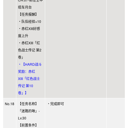
缆车月台
【任务报酬】
・队伍经验+10
・赤红XIII好感
度上升
・赤红XIII「红
色战士传记 第2
卷」
・【HARD战斗
奖励：赤红
XIII「红色战士
传记 第10
卷」】
No.18
【任务名称】
・完成即可
「迷路的啾」-
Lv.30
【前置条件】