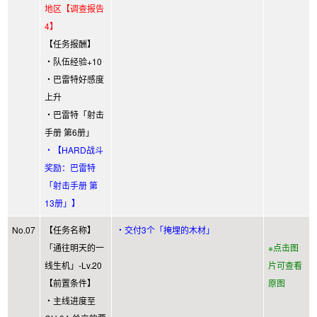
地区【调查报告
4】
【任务报酬】
・队伍经验+10
・巴雷特好感度
上升
・巴雷特「射击
手册 第6册」
・【HARD战斗
奖励：巴雷特
「射击手册 第
13册」】
No.07
【任务名称】
・交付3个「掩埋的木材」
「通往明天的一
※点击图
线生机」-Lv.20
片可查看
【前置条件】
原图
・主线进度至