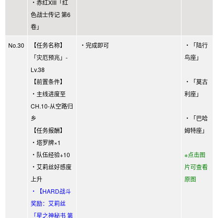
・赤红XIII「红
色战士传记 第6
卷」
No.30
【任务名称】
・完成即可
・「陆行
「灾厄预兆」-
鸟座」
Lv.38
【前置条件】
・「莫古
・主线进度至
利座」
CH.10-从空路归
乡
・「巴哈
【任务报酬】
姆特座」
・塔罗牌×1
・队伍经验+10
※点击图
・艾莉丝好感度
片可查看
上升
原图
・【HARD战斗
奖励：艾莉丝
「星之神秘书 第