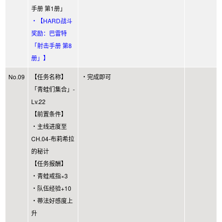
手册 第1册」
・【HARD战斗
奖励：巴雷特
「射击手册 第8
册」】
No.09
【任务名称】
・完成即可
「青蛙们集合」-
Lv.22
【前置条件】
・主线进度至
CH.04-布莉希拉
的秘计
【任务报酬】
・青蛙戒指×3
・队伍经验+10
・蒂法好感度上
升