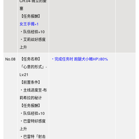
CH.04-耸立的要
塞
【任务报酬】
女王手镯×1
・队伍经验+10
・艾莉丝好感度
上升
No.08
【任务名称】
・完成任务时 跑腿犬小鳍HP≥80%
「心意的形式」-
Lv.21
【前置条件】
・主线进度至-布
莉希拉的秘计
【任务报酬】
・队伍经验+10
・巴雷特好感度
上升
・巴雷特「射击