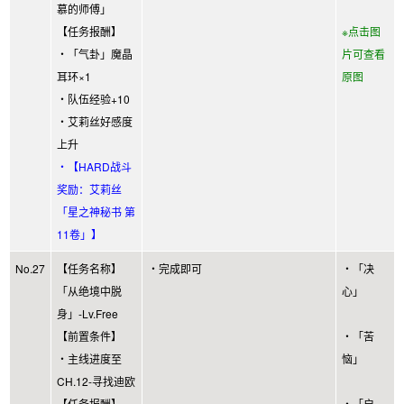
慕的师傅」
【任务报酬】
※点击图
・「气卦」魔晶
片可查看
耳环×1
原图
・队伍经验+10
・艾莉丝好感度
上升
・【HARD战斗
奖励：艾莉丝
「星之神秘书 第
11卷」】
No.27
【任务名称】
・完成即可
・「决
「从绝境中脱
心」
身」-Lv.Free
【前置条件】
・「苦
・主线进度至
恼」
CH.12-寻找迪欧
【任务报酬】
・「启