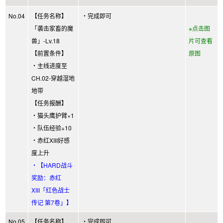
No.04
【任务名称】
・完成即可
「袭击家畜的魔
※点击图
兽」-Lv.18
片可查看
【前置条件】
原图
・主线进度至
CH.02-穿越湿地
地带
【任务报酬】
・猫头鹰护臂×1
・队伍经验+10
・赤红XIII好感
度上升
・【HARD战斗
奖励：赤红
XIII「红色战士
传记 第7卷」】
No.05
【任务名称】
・完成即可