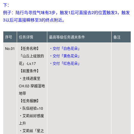
下：
例子：陆行鸟寻找气味有3步，触发1后可直接去2的位置触发3，触发
3以后可直接瞬移至3的终点附近。
序号
任务详情
最高等级任务通关条件
备注
No.01
【任务名称】
・交付「白色花朵」
「山丘上绽放的
・交付「黄色花朵」
花」-Lv.17
・交付「红色花朵」
【前置条件】
・主线进度至
CH.02-穿越湿地
地带
【任务报酬】
・队伍经验+10
・艾莉丝好感度
上升
・艾莉丝「星之