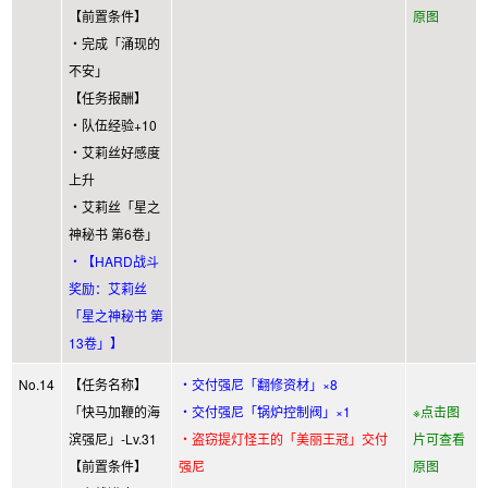
【前置条件】
原图
・完成「涌现的
不安」
【任务报酬】
・队伍经验+10
・艾莉丝好感度
上升
・艾莉丝「星之
神秘书 第6卷」
・【HARD战斗
奖励：艾莉丝
「星之神秘书 第
13卷」】
No.14
【任务名称】
・交付强尼「翻修资材」×8
「快马加鞭的海
・交付强尼「锅炉控制阀」×1
※点击图
滨强尼」-Lv.31
・盗窃提灯怪王的「美丽王冠」交付
片可查看
【前置条件】
强尼
原图