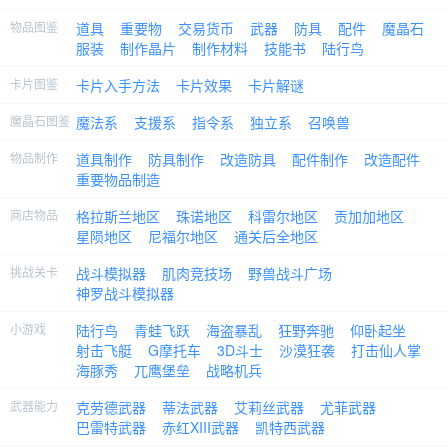
物品图鉴
道具
重要物
交易货币
武器
防具
配件
魔晶石
服装
制作晶片
制作材料
技能书
陆行鸟
卡片图鉴
卡片入手方法
卡片效果
卡片解谜
魔晶石图鉴
魔法系
支援系
指令系
独立系
召唤兽
物品制作
道具制作
防具制作
改造防具
配件制作
改造配件
重要物品制造
商店物品
格拉斯兰地区
珠诺地区
科雷尔地区
贡加加地区
星陨地区
尼福尔地区
通关后全地区
挑战关卡
战斗模拟器
肌肉竞技场
野兽战斗广场
神罗战斗模拟器
小游戏
陆行鸟
青蛙飞跃
海盗暴乱
狂野奔驰
仰卧起坐
射击飞艇
G摩托车
3D斗士
沙漠狂袭
打击仙人掌
海豚秀
兀鹰堡垒
战略机兵
武器能力
克劳德武器
蒂法武器
艾莉丝武器
尤菲武器
巴雷特武器
赤红XIII武器
凯特西武器