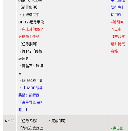
【前置条件】
陆行鸟】
・主线进度至
使用权
CH.12-追踪手段
※解锁3D
・完成其他35个
斗士中
万能帮手任务
【赛菲罗
【任务报酬】
斯】挑战
卡片142「终极
资格
玩乐者」
・魔晶石：赌博
★
・队伍经验+10
・【HARD战斗
奖励：凯特西
「占星导览 第7
卷」】
No.23
【任务名称】
・完成即可
「寄托在武器上
※点击图