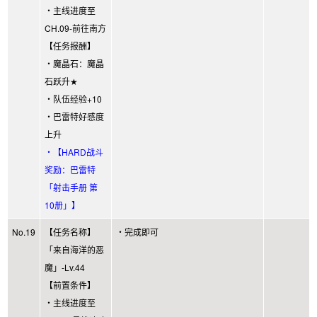
・主线进度至
CH.09-前往南方
【任务报酬】
・魔晶石：魔晶
石跃升★
・队伍经验+10
・巴雷特好感度
上升
・【HARD战斗
奖励：巴雷特
「射击手册 第
10册」】
No.19
【任务名称】
・完成即可
「来自海洋的恶
魔」-Lv.44
【前置条件】
・主线进度至