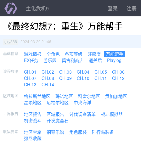
生化危机9
登录
注册
《最终幻想7：重生》万能帮手
2024-03-29 21:46
gxy888
基础信息
游戏情报
全角色
各项等级
好感度
万能帮手
EX任务
游乐园
莫古利商店
通关后
Playlog
流程攻略
CH.01
CH.02
CH.03
CH.04
CH.05
CH.06
CH.07
CH.08
CH.09
CH.10
CH.11
CH.12
CH.13
CH.14
区域地图
格拉斯兰地区
珠诺地区
科雷尔地区
贡加加地区
星陨地区
尼福尔地区
中央海洋
世界报告
地区报告
区域报告
讨伐调查清单
战斗模拟器
机密战斗
开发魔晶石
收集要素
地区宝箱
钢琴乐谱
角色服装
陆行鸟装备
强尼收藏