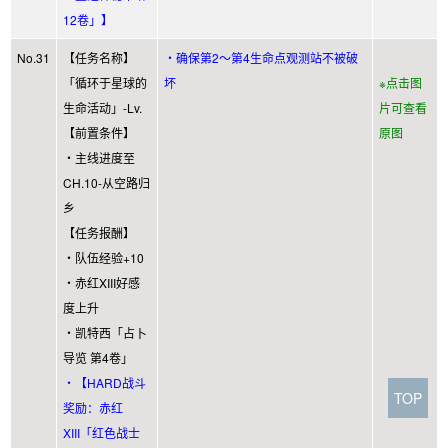
12卷」】
No.31
【任务名称】
・确保第2～第4生命点观测站不被破
「循环于星球的
坏
※点击图
生命活动」-Lv.
片可查看
【前置条件】
原图
・主线进度至
CH.10-从空路归
乡
【任务报酬】
・队伍经验+10
・赤红XIII好感
度上升
・凯特西「占卜
导览 第4卷」
・【HARD战斗
TOP
奖励：赤红
XIII「红色战士