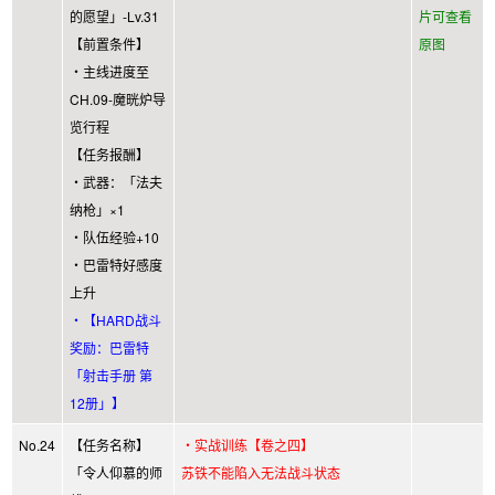
的愿望」-Lv.31
片可查看
【前置条件】
原图
・主线进度至
CH.09-魔晄炉导
览行程
【任务报酬】
・武器：「法夫
纳枪」×1
・队伍经验+10
・巴雷特好感度
上升
・【HARD战斗
奖励：巴雷特
「射击手册 第
12册」】
No.24
【任务名称】
・实战训练【卷之四】
「令人仰慕的师
苏铁不能陷入无法战斗状态