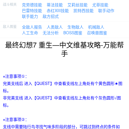
战斗相关
克劳德技能
蒂法技能
艾莉丝技能
尤菲技能
巴雷特技能
赤红XIII技能
凯特西技能
联手动作
联手能力
敌方招式
敌人图鉴
全敌人报告
人类敌人
生物敌人
机械敌人
人工生命
无法分析
BOSS图鉴
召唤兽图鉴
最终幻想7 重生—中文维基攻略-万能帮
手
※注意事项①：
完美支线后 进入【QUEST】中查看支线左上角处有个黄色圆形★图
标。
非完美支线 进入【QUEST】中查看支线左上角处有个灰色圆形√图
标。
※注意事项②：
支线中需要陆行鸟寻找气味多阶段的部分，可跳过到终点的条件如