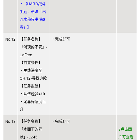
・【HARD战斗
奖励：蒂法「格
斗术秘传书 第8
卷」】
No.12
【任务名称】
・完成即可
「涌现的不安」-
Lv.Free
【前置条件】
・主线进度至
CH.12-寻找迪欧
【任务报酬】
・队伍经验+10
・尤菲好感度上
升
No.13
【任务名称】
・完成即可
「水面下的异
※点击图
状」-Lv.45
片可查看