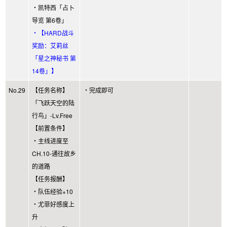
・凯特西「占卜
导览 第6卷」
・【HARD战斗
奖励：艾莉丝
「星之神秘书 第
14卷」】
No.29
【任务名称】
・完成即可
「飞跃天空的陆
行鸟」-Lv.Free
【前置条件】
・主线进度至
CH.10-通往故乡
的道路
【任务报酬】
・队伍经验+10
・尤菲好感度上
升