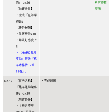
肉」-Lv.26
片可查看
【前置条件】
原图
・完成「在海岸
约会」
【任务报酬】
・队伍经验+10
・蒂法好感度上
升
・【HARD战斗
奖励：蒂法「格
斗术秘传书 第
11卷」】
No.17
【任务名称】
・完成即可
「黑斗篷绑架事
件」-Lv.28
【前置条件】
・主线进度至
CH.07-前往空中