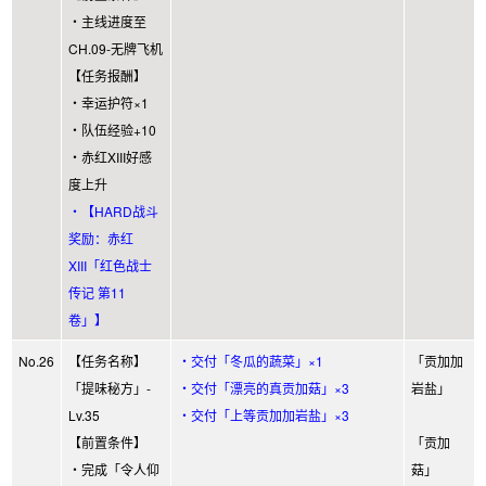
・主线进度至
CH.09-无牌飞机
【任务报酬】
・幸运护符×1
・队伍经验+10
・赤红XIII好感
度上升
・【HARD战斗
奖励：赤红
XIII「红色战士
传记 第11
卷」】
No.26
【任务名称】
・交付「冬瓜的蔬菜」×1
「贡加加
「提味秘方」-
・交付「漂亮的真贡加菇」×3
岩盐」
Lv.35
・交付「上等贡加加岩盐」×3
【前置条件】
「贡加
・完成「令人仰
菇」