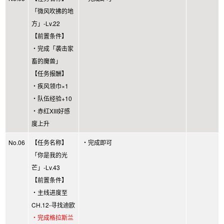
「微风吹拂的地
方」-Lv.22
【前置条件】
・完成「袭击家
畜的魔兽」
【任务报酬】
・疾风领巾×1
・队伍经验+10
・赤红XIII好感
度上升
No.06
【任务名称】
・完成即可
「你是我的光
芒」-Lv.43
【前置条件】
・主线进度至
CH.12-寻找迪欧
・完成格拉斯兰