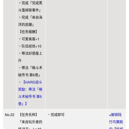
・完成「完成黑
斗篷绑架事件」
・完成「来自海
洋的恶魔」
【任务报酬】
・可爱美眉×1
・队伍经验+10
・蒂法好感度上
升
・蒂法「格斗术
秘传书 第6卷」
・【HARD战斗
奖励：蒂法「格
斗术秘传书 第9
卷」】
No.22
【任务名称】
・完成即可
※解锁陆
「来自玩乐者的
行鸟赛跑
挑战书」-Lv.46
中【机械