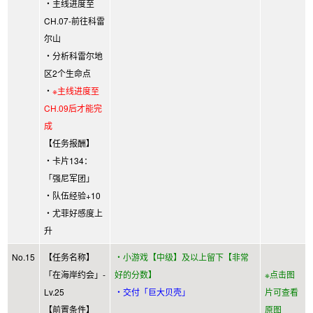
・主线进度至
CH.07-前往科雷
尔山
・分析科雷尔地
区2个生命点
・
※主线进度至
CH.09后才能完
成
【任务报酬】
・卡片134：
「强尼军团」
・队伍经验+10
・尤菲好感度上
升
No.15
【任务名称】
・小游戏【中级】及以上留下【非常
「在海岸约会」-
好的分数】
※点击图
Lv.25
・交付「巨大贝壳」
片可查看
【前置条件】
原图