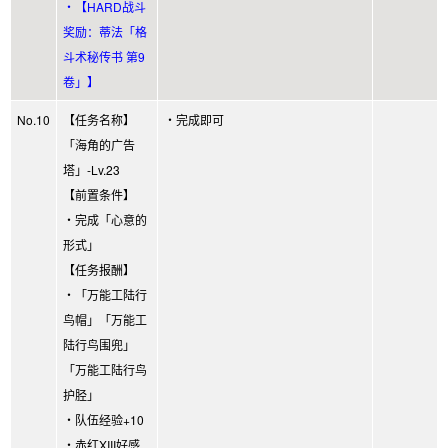
・【HARD战斗
奖励：蒂法「格
斗术秘传书 第9
卷」】
No.10
【任务名称】
・完成即可
「海角的广告
塔」-Lv.23
【前置条件】
・完成「心意的
形式」
【任务报酬】
・「万能工陆行
鸟帽」「万能工
陆行鸟围兜」
「万能工陆行鸟
护胫」
・队伍经验+10
・赤红XIII好感