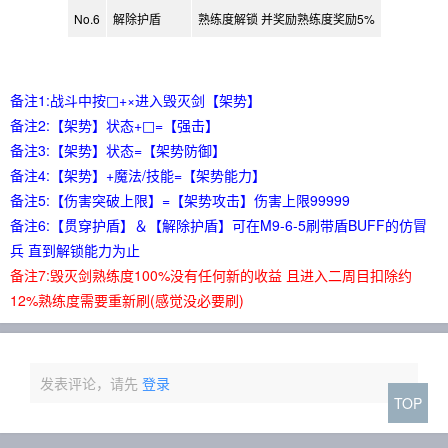
No.6
解除护盾
熟练度解锁 并奖励熟练度奖励5%
备注1:战斗中按□+×进入毁灭剑【架势】
备注2:【架势】状态+□=【强击】
备注3:【架势】状态=【架势防御】
备注4:【架势】+魔法/技能=【架势能力】
备注5:【伤害突破上限】=【架势攻击】伤害上限99999
备注6:【贯穿护盾】＆【解除护盾】可在M9-6-5刷带盾BUFF的仿冒
兵 直到解锁能力为止
备注7:毁灭剑熟练度100%没有任何新的收益 且进入二周目扣除约
12%熟练度需要重新刷(感觉没必要刷)
发表评论，请先
登录
TOP