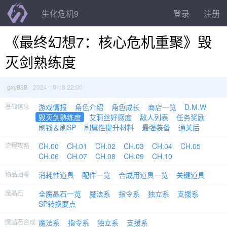
生化危机9
登录
注册
《最终幻想7：核心危机重聚》毁
灭剑熟练度
2024-10-18 22:00
gxy888
基础信息
游戏情报
角色介绍
角色成长
商店一览
D.M.W
毁灭剑熟练度
艾莉丝好感度
敌人列表
任务奖励
刷钱＆刷SP
刷属性提升材料
最强装备
通关后
流程攻略
CH.00
CH.01
CH.02
CH.03
CH.04
CH.05
CH.06
CH.07
CH.08
CH.09
CH.10
物品图鉴
消耗性道具
配件一览
合成用道具一览
关键道具
魔晶石
全魔晶石一览
魔法系
指令系
独立系
支援系
SP转换要点
魔晶石合成
魔法系
指令系
独立系
支援系