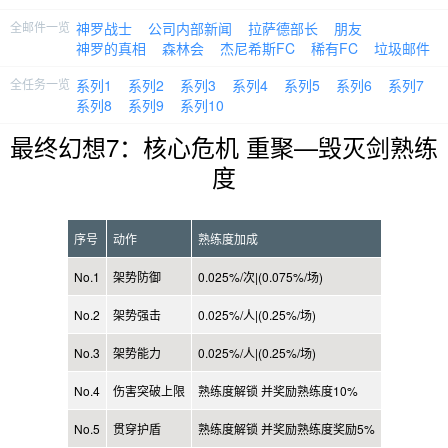
全邮件一览
神罗战士
公司内部新闻
拉萨德部长
朋友
神罗的真相
森林会
杰尼希斯FC
稀有FC
垃圾邮件
全任务一览
系列1
系列2
系列3
系列4
系列5
系列6
系列7
系列8
系列9
系列10
最终幻想7：核心危机 重聚—毁灭剑熟练
度
序号
动作
熟练度加成
No.1
架势防御
0.025%/次|(0.075%/场)
No.2
架势强击
0.025%/人|(0.25%/场)
No.3
架势能力
0.025%/人|(0.25%/场)
No.4
伤害突破上限
熟练度解锁 并奖励熟练度10%
No.5
贯穿护盾
熟练度解锁 并奖励熟练度奖励5%