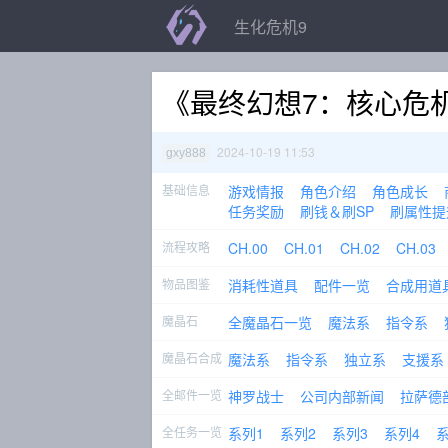
生化危机9
《最终幻想7：核心危机
2024-10-19 11:53
gxy888
基础信息
游戏情报
角色介绍
角色成长
任务奖励
刷钱＆刷SP
刷属性提
流程攻略
CH.00
CH.01
CH.02
CH.03
物品图鉴
消耗性道具
配件一览
合成用道
魔晶石
全魔晶石一览
魔法系
指令系
魔晶石合成
魔法系
指令系
独立系
支援系
全邮件一览
神罗战士
公司内部新闻
拉萨德
全任务一览
系列1
系列2
系列3
系列4
系