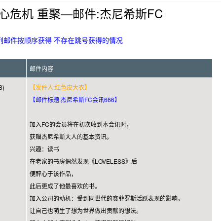
心危机 重聚—邮件:杰尼希斯FC
列邮件按顺序获得 不存在跳号获得的情况
邮件内容
8)
【发件人:红色皮大衣】
【邮件标题:杰尼希斯FC会讯666】
加入FC的会员将在初次收到本会讯时，
获赠杰尼希斯大人的基本资讯。
兴趣：读书
在老家的书房偶然发现《LOVELESS》后
便醉心于该作品，
此后更成了他最喜欢的书。
加入公司的动机：受到同世代的赛菲罗斯活跃表现的影响，
让自己也萌生了想为世界做出贡献的想法。