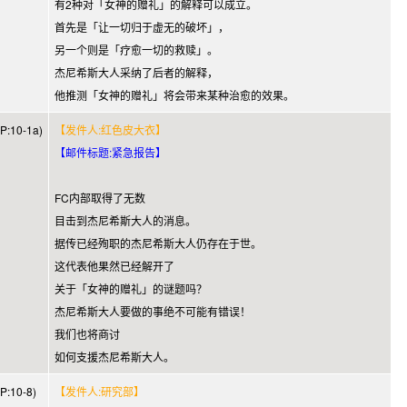
有2种对「女神的赠礼」的解释可以成立。
首先是「让一切归于虚无的破坏」，
另一个则是「疗愈一切的救赎」。
杰尼希斯大人采纳了后者的解释，
他推测「女神的赠礼」将会带来某种治愈的效果。
:10-1a)
【发件人:红色皮大衣】
【邮件标题:紧急报告】
FC内部取得了无数
目击到杰尼希斯大人的消息。
据传已经殉职的杰尼希斯大人仍存在于世。
这代表他果然已经解开了
关于「女神的赠礼」的谜题吗？
杰尼希斯大人要做的事绝不可能有错误！
我们也将商讨
如何支援杰尼希斯大人。
:10-8)
【发件人:研究部】