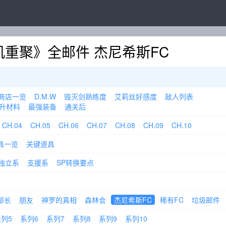
重聚》全邮件 杰尼希斯FC
商店一览
D.M.W
毁灭剑熟练度
艾莉丝好感度
敌人列表
升材料
最强装备
通关后
CH.04
CH.05
CH.06
CH.07
CH.08
CH.09
CH.10
具一览
关键道具
独立系
支援系
SP转换要点
部长
朋友
神罗的真相
森林会
杰尼希斯FC
稀有FC
垃圾邮件
列5
系列6
系列7
系列8
系列9
系列10