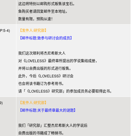
这边将特别以邮购形式贩售该宝石。
鱼购买者请回复邮件至本地址。
数量有限，预购从速！
:5-4)
【发件人:研究部】
【邮件标题:致参与研讨会的成员】
我们这次顺利将杰尼希斯大人
对《LOVELESS》最终章所提出的学说集结成册，
并将以自费出版的形式进行贩售。
此外，今后《LOVELESS》研讨会
也会将该书籍订为参考用书。
请「《LOVELESS》研究部」的参加成员务必要取得此书。
9)
【发件人:研究部】
【邮件标题:关于最终章最大的谜题】
我们「研究部」汇整杰尼希斯大人的学说后
自费出版的书籍成了畅销书。