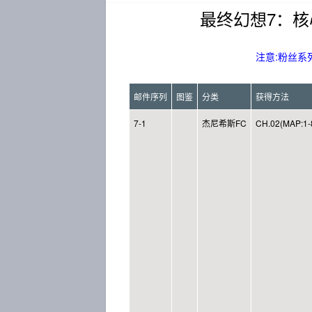
最终幻想7：核
注意:粉丝系
邮件序列
图鉴
分类
获得方法
7-1
杰尼希斯FC
CH.02(MAP:1-