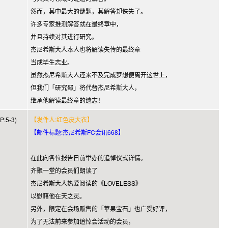
然而，其中最大的谜题，其解答却佚失了。
许多专家推测解答就在最终章中，
并且持续对其进行研究。
杰尼希斯大人本人也将解读失传的最终章
当成毕生志业。
虽然杰尼希斯大人还来不及完成梦想便离开这世上，
但我们「研究部」将代替杰尼希斯大人，
继承他解读最终章的遗志！
:5-3)
【发件人:红色皮大衣】
【邮件标题:杰尼希斯FC会讯668】
在此向各位报告日前举办的追悼仪式详情。
齐聚一堂的会员们朗读了
杰尼希斯大人热爱阅读的《LOVELESS》
以慰藉他在天之灵。
另外，限定在会场贩售的「苹果宝石」也广受好评，
为了无法前来参加追悼会活动的会员，