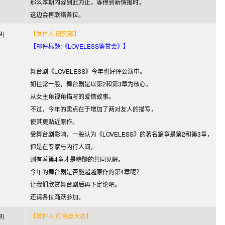
那么本期内容到此为止，等得到新情报时，
这边会再联络各位。
9)
【发件人:研究部】
【邮件标题:《LOVELESS鉴赏会》】
舞台剧《LOVELESS》今年也好评公演中。
如往常一般，舞台剧是以第2和第3章为核心，
从女主角视角描写的爱情故事。
不过，今年的卖点在于增加了两对友人的描写，
使其更贴近原作。
受舞台剧影响，一般认为《LOVELESS》的著名篇章是第2和第3章，
但是在专家与内行人间，
则有着第4章才是精髓的共同见解。
今年的舞台剧是否能超越原作的第4章呢？
让我们欣赏舞台剧后再下定论吧。
还请各位踊跃参加。
8)
【发件人:红色皮大衣】