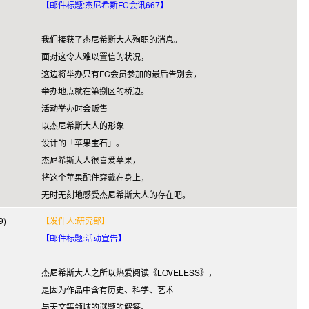
【邮件标题:杰尼希斯FC会讯667】
我们接获了杰尼希斯大人殉职的消息。
面对这令人难以置信的状况，
这边将举办只有FC会员参加的最后告别会，
举办地点就在第捌区的桥边。
活动举办时会贩售
以杰尼希斯大人的形象
设计的「苹果宝石」。
杰尼希斯大人很喜爱苹果，
将这个苹果配件穿戴在身上，
无时无刻地感受杰尼希斯大人的存在吧。
9)
【发件人:研究部】
【邮件标题:活动宣告】
杰尼希斯大人之所以热爱阅读《LOVELESS》，
是因为作品中含有历史、科学、艺术
与天文等领域的谜题的解答。