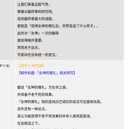
让我们乘着这股气势，
推展对最终章的研究吧。
说到最终章最大的谜题，
那就是「获得女神的赠礼后，世界变成了什么样子」。
此时对「女神」一次的解释
便显得格外重要，
然而关于这点，
专家间也没有统一的意见。
:1-9)
【发件人:研究部】
【邮件标题:「女神的赠礼」相关研究】
据说「女神的赠礼」为生命之源，
并具备不老不死的效果。
「女神的赠礼」指的是纯白巴诺拉的说法可信度相当高。
另外还有一种论点，
其认为能获得不老不死效果的并非人类而是星球。
在这假设之下，