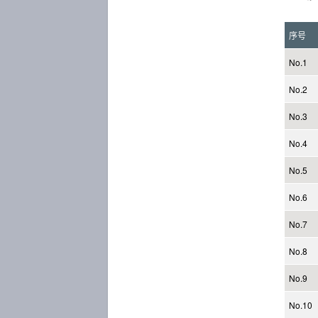
序号
No.1
No.2
No.3
No.4
No.5
No.6
No.7
No.8
No.9
No.10