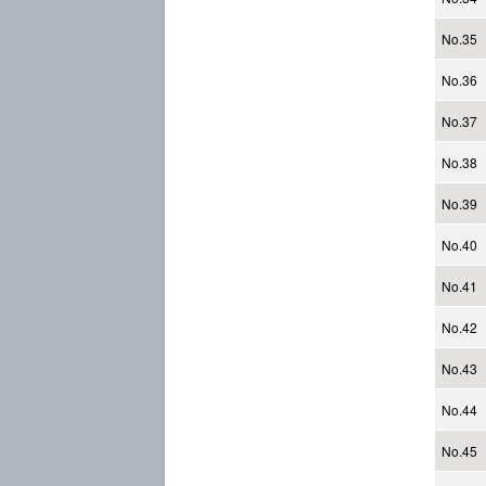
No.35
No.36
No.37
No.38
No.39
No.40
No.41
No.42
No.43
No.44
No.45