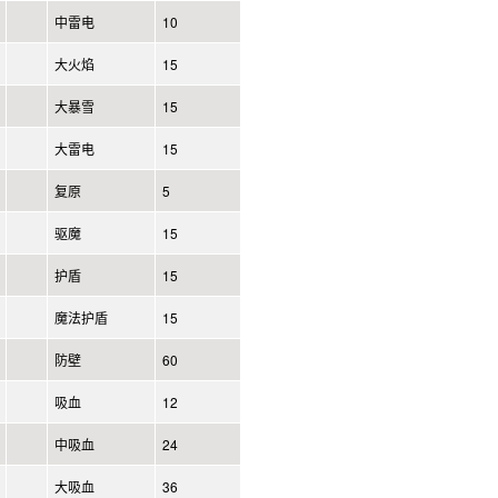
中雷电
10
大火焰
15
大暴雪
15
大雷电
15
复原
5
驱魔
15
护盾
15
魔法护盾
15
防壁
60
吸血
12
中吸血
24
大吸血
36