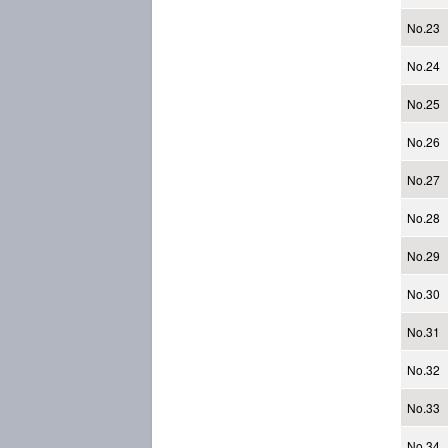
No.23
No.24
No.25
No.26
No.27
No.28
No.29
No.30
No.31
No.32
No.33
No.34