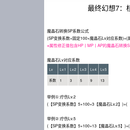
最终幻想7：
魔晶石转换SP系数公式
(SP变换系数×固定100×魔晶石Lv对应系数)+
※属性修正值包含HP丨MP丨AP的魔晶石转换SP
魔晶石Lv对应系数
Lv
Lv.1
Lv.2
Lv.3
Lv.4
Lv.5
系数
1
3
5
9
13
举例①:疗伤Lv.2
(【SP变换系数】5×100×3【魔晶石Lv.2】)+(【
举例②:疗伤Lv.5
(【SP变换系数】5×100×13【魔晶石Lv.5】)+(