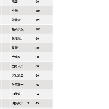
电击
90
火光
105
能量弹
120
最终究极
180
黑暗魔力
60
跳跃
30
大跳跃
60
剧毒跃击
60
沉默跃击
60
致死跃击
75
回旋攻击
24
回旋攻击・改
45