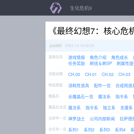
生化危机9
《最终幻想7：核心危
2024-10-19 06:20
gxy888
基础信息
游戏情报
角色介绍
角色成长
任务奖励
刷钱＆刷SP
刷属性提
流程攻略
CH.00
CH.01
CH.02
CH.03
物品图鉴
消耗性道具
配件一览
合成用道
魔晶石
全魔晶石一览
魔法系
指令系
魔晶石合成
魔法系
指令系
独立系
支援系
全邮件一览
神罗战士
公司内部新闻
拉萨德
全任务一览
系列1
系列2
系列3
系列4
系