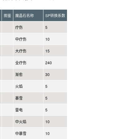
图鉴
魔晶石名称
SP转换系数
疗伤
5
中疗伤
10
大疗伤
15
全疗伤
240
渐愈
30
火焰
5
暴雪
5
雷电
5
中火焰
10
中暴雪
10