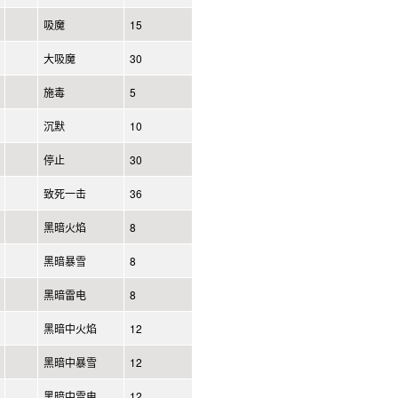
吸魔
15
大吸魔
30
施毒
5
沉默
10
停止
30
致死一击
36
黑暗火焰
8
黑暗暴雪
8
黑暗雷电
8
黑暗中火焰
12
黑暗中暴雪
12
黑暗中雷电
12