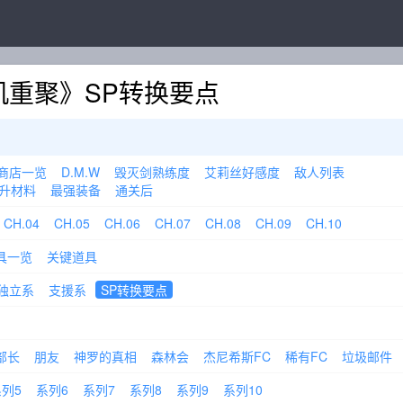
机重聚》SP转换要点
商店一览
D.M.W
毁灭剑熟练度
艾莉丝好感度
敌人列表
升材料
最强装备
通关后
CH.04
CH.05
CH.06
CH.07
CH.08
CH.09
CH.10
具一览
关键道具
独立系
支援系
SP转换要点
部长
朋友
神罗的真相
森林会
杰尼希斯FC
稀有FC
垃圾邮件
列5
系列6
系列7
系列8
系列9
系列10