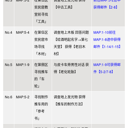
贫民窟教
【中古工具】
获得邮件【2-8】
堂前寻找
「工具」
No.4
MAP:5-4
在第伍区
调查地上木板 回答问题
MAP:1-10前往
贫民窟市
【给酒吧起名字→第七
MAP:1-8途中获得
场寻找
天堂】 获得【老旧木
邮件【1-14/1-15】
「木材」
材】
No.5
MAP:1-9
在第捌区
与皮卡车旁男性对话 获
MAP:1-9可获得邮
寻找推车
得【老化轮胎】
件【5-2/7-8】
的「车
轮」
No.6
MAP:5-2
寻找制作
调查地上发光物 获得
推车用的
【推车的制作方法】
「参考
书」