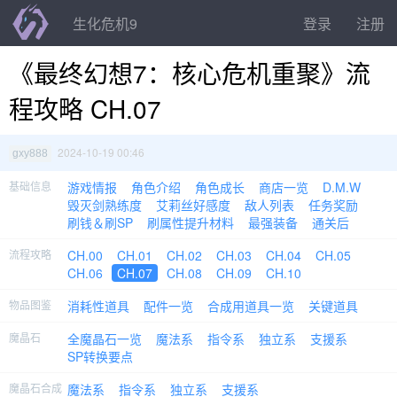
生化危机9
登录
注册
《最终幻想7：核心危机重聚》流
程攻略 CH.07
2024-10-19 00:46
gxy888
基础信息
游戏情报
角色介绍
角色成长
商店一览
D.M.W
毁灭剑熟练度
艾莉丝好感度
敌人列表
任务奖励
刷钱＆刷SP
刷属性提升材料
最强装备
通关后
流程攻略
CH.00
CH.01
CH.02
CH.03
CH.04
CH.05
CH.06
CH.07
CH.08
CH.09
CH.10
物品图鉴
消耗性道具
配件一览
合成用道具一览
关键道具
魔晶石
全魔晶石一览
魔法系
指令系
独立系
支援系
SP转换要点
魔晶石合成
魔法系
指令系
独立系
支援系