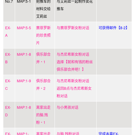
No.7
MAP:5-1
把推车的
与艾莉丝一起制作卖花
材料交给
推车
艾莉丝
EX-
MAP:5-5
赛菲罗斯
与赛菲罗斯女粉对话
可获得邮件【8-2】
A
的珍贵照
片
EX-
MAP:1-8
俱乐部合
与杰尼希斯女粉对话
B
并・1
选择【就和有钱的粉丝
俱乐部合并吧！】
EX-
MAP:1-9
俱乐部合
与杰尼希斯女粉对话
C
并・2
返回B点与杰尼希斯女
粉对话
EX-
MAP:1-8
离家出走
与小男孩对话
D
的脑.残
粉・1
EX-
MAP:1-
离家出走
与脑.残粉对话
完成本章EX-