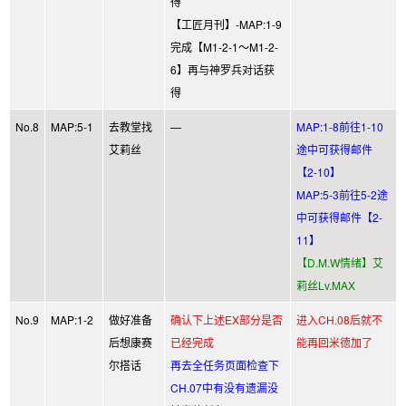
得
【工匠月刊】-MAP:1-9
完成【M1-2-1～M1-2-
6】再与神罗兵对话获
得
No.8
MAP:5-1
去教堂找
—
MAP:1-8前往1-10
艾莉丝
途中可获得邮件
【2-10】
MAP:5-3前往5-2途
中可获得邮件【2-
11】
【D.M.W情绪】艾
莉丝Lv.MAX
No.9
MAP:1-2
做好准备
确认下上述EX部分是否
进入CH.08后就不
后想康赛
已经完成
能再回米德加了
尔搭话
再去全任务页面检查下
CH.07中有没有遗漏没