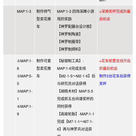
MAP:1-3
制作帅气
MAP:1-3 四场深蹲小游
※深蹲奖杯完成的最
型卖花推
戏的奖励
后机会
车
【神罗配膳台设计图】
【神罗制陶瓷】
【神罗制履带】
【神罗制焊料】
①MAP:1-
制作可爱
【秘银制工具】-
※花车前置支线开启
6
型卖花推
MAP:1-6完成支线
的最后机会
②MAP:5-
车
【M2-1-5～M2-1-6】后
制作3台花车后获得
5
与研究员对话获得
奖杯
③MAP:1-
【胡桃木材】MAP:5-5
1
完成抓五台间谍奖杯的
④MAP:1-
同时获得
9
【高级轮胎】-MAP:1-1
完成【M7-1-1～M7-1-
6】再与神罗兵对话获