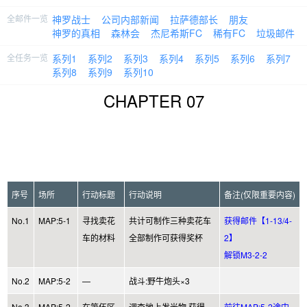
全邮件一览
神罗战士
公司内部新闻
拉萨德部长
朋友
神罗的真相
森林会
杰尼希斯FC
稀有FC
垃圾邮件
全任务一览
系列1
系列2
系列3
系列4
系列5
系列6
系列7
系列8
系列9
系列10
CHAPTER 07
序号
场所
行动标题
行动说明
备注(仅限重要内容)
No.1
MAP:5-1
寻找卖花
共计可制作三种卖花车
获得邮件【1-13/4-
车的材料
全部制作可获得奖杯
2】
解锁M3-2-2
No.2
MAP:5-2
—
战斗:野牛炮头×3
No.3
MAP:5-2
在第伍区
调查地上发光物 获得
前往MAP:5-2途中