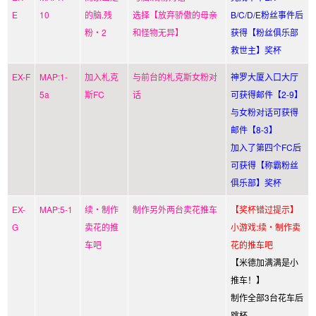
E
10
的脑.残
选择【放弃骄傲的母亲
B/C/D/E粉丝事件后
粉・2
和怪物无异】
获得【粉丝俱乐部
救世主】奖杯
EX-F
MAP:1-
加入札克
与前台的札克斯女粉对
神罗大厦入口大厅
5a
斯FC
话
可获得邮件【2-9】
与女粉对话可获得
邮件【8-3】
加入了第四个FC后
可获得【称霸粉丝
俱乐部】奖杯
EX-
MAP:5-1
续・制作
制作另外两台卖花推车
【奖杯错过提示】
G
卖花的推
小游戏:续・制作卖
车吧
花的推车吧
【米德加满满是小
推车！】
制作全部3台花车后
跳杯