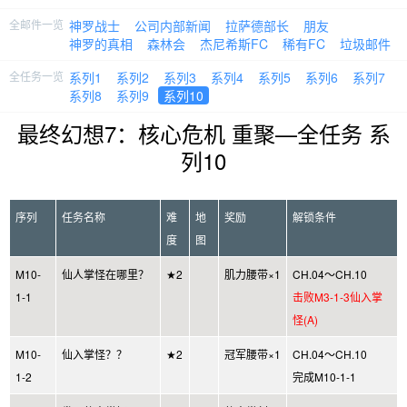
全邮件一览
神罗战士
公司内部新闻
拉萨德部长
朋友
神罗的真相
森林会
杰尼希斯FC
稀有FC
垃圾邮件
全任务一览
系列1
系列2
系列3
系列4
系列5
系列6
系列7
系列8
系列9
系列10
最终幻想7：核心危机 重聚—全任务 系
列10
序列
任务名称
难
地
奖励
解锁条件
度
图
M10-
仙人掌怪在哪里？
★2
肌力腰带×1
CH.04～CH.10
1-1
击败M3-1-3仙入掌
怪(A)
M10-
仙入掌怪？？
★2
冠军腰带×1
CH.04～CH.10
1-2
完成M10-1-1