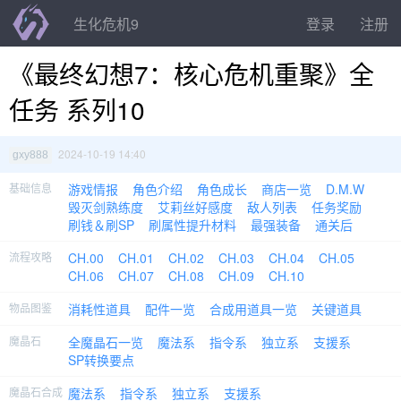
生化危机9
登录
注册
《最终幻想7：核心危机重聚》全
任务 系列10
2024-10-19 14:40
gxy888
基础信息
游戏情报
角色介绍
角色成长
商店一览
D.M.W
毁灭剑熟练度
艾莉丝好感度
敌人列表
任务奖励
刷钱＆刷SP
刷属性提升材料
最强装备
通关后
流程攻略
CH.00
CH.01
CH.02
CH.03
CH.04
CH.05
CH.06
CH.07
CH.08
CH.09
CH.10
物品图鉴
消耗性道具
配件一览
合成用道具一览
关键道具
魔晶石
全魔晶石一览
魔法系
指令系
独立系
支援系
SP转换要点
魔晶石合成
魔法系
指令系
独立系
支援系