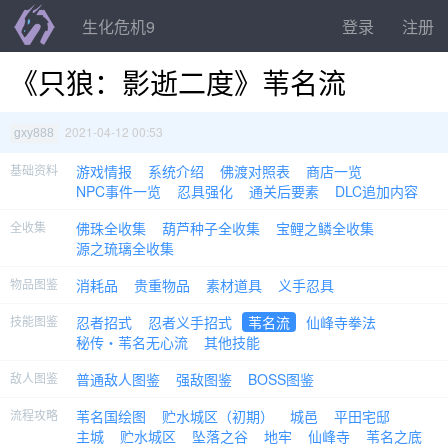
生化危机9
登录
注册
《只狼：影逝二度》苇名流
2021-04-12 00:53
gxy888
基础资料
游戏情报
系统介绍
佛渡对照表
商店一览
NPC事件一览
忍具强化
通关后要素
DLC追加内容
全收集
佛珠全收集
葫芦种子全收集
宝鲤之鳞全收集
源之琉璃全收集
物品图鉴
消耗品
贵重物品
素材道具
义手忍具
技能图鉴
忍者招式
忍者义手招式
苇名流
仙峰寺拳法
秘传・苇名无心流
其他技能
敌人图鉴
普通敌人图鉴
强敌图鉴
BOSS图鉴
流程攻略
苇名国绘图
贮水城区（初期）
城邑
平田宅邸
主城
贮水城区
坠落之谷
地牢
仙峰寺
苇名之底