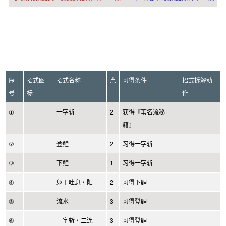
序
招式图
招式名称
点
习得条件
招式拆解动
号
标
作
①
一字斩
2
获得『苇名流秘
籍』
②
登鲤
2
习得一字斩
③
下鲤
1
习得一字斩
④
躯干吐息・阳
2
习得下鲤
⑤
流水
3
习得登鲤
⑥
一字斩・二连
3
习得登鲤