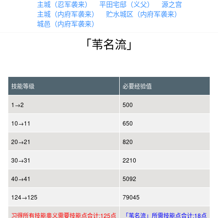
主城（忍军袭来）
平田宅邸（义父）
源之宫
主城（内府军袭来）
贮水城区（内府军袭来）
城邑（内府军袭来）
「苇名流」
技能等级
必要经验值
1→2
500
10→11
650
20→21
820
30→31
2210
40→41
5092
124→125
79045
习得所有技能奥义需要技能点合计:125点
「苇名流」所需技能点合计:18点