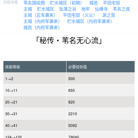
流程攻略
苇名国绘图
贮水城区（初期）
城邑
平田宅邸
主城
贮水城区
坠落之谷
地牢
仙峰寺
苇名之底
主城（忍军袭来）
平田宅邸（义父）
源之宫
主城（内府军袭来）
贮水城区（内府军袭来）
城邑（内府军袭来）
「秘传・苇名无心流」
技能等级
必要经验值
1→2
500
10→11
650
20→21
820
30→31
2210
40→41
5092
124→125
79045