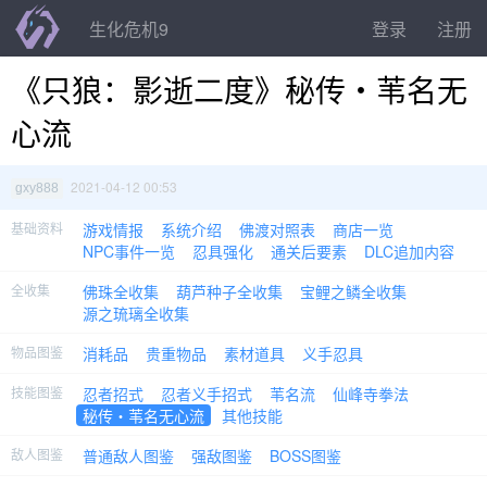
生化危机9
登录
注册
《只狼：影逝二度》秘传・苇名无
心流
2021-04-12 00:53
gxy888
基础资料
游戏情报
系统介绍
佛渡对照表
商店一览
NPC事件一览
忍具强化
通关后要素
DLC追加内容
全收集
佛珠全收集
葫芦种子全收集
宝鲤之鳞全收集
源之琉璃全收集
物品图鉴
消耗品
贵重物品
素材道具
义手忍具
技能图鉴
忍者招式
忍者义手招式
苇名流
仙峰寺拳法
秘传・苇名无心流
其他技能
敌人图鉴
普通敌人图鉴
强敌图鉴
BOSS图鉴