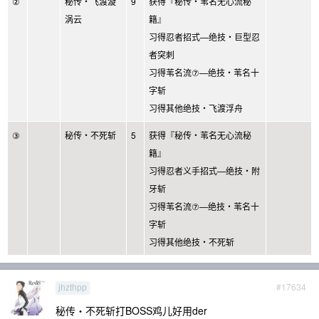
②
秘传・飞渡漩
9
获得『秘传・苇名无心流秘
涡云
籍』
习得忍者招式—绝技・巨型忍
者突刺
习得苇名流⑦—绝技・苇名十
字斩
习得其他绝技・飞渡浮舟
③
秘传・不死斩
5
获得『秘传・苇名无心流秘
籍』
习得忍者义手招式—绝技・附
牙斩
习得苇名流⑦—绝技・苇名十
字斩
习得其他绝技・不死斩
#17634
jhzthpp
秘传・不死斩打BOSS鸡儿好用der