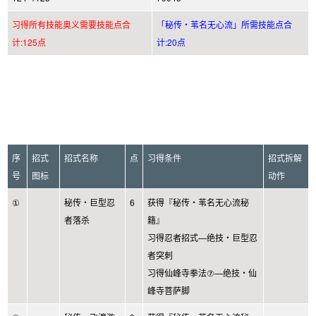
习得所有技能奥义需要技能点合
「秘传・苇名无心流」所需技能点合
计:125点
计:20点
序
招式
招式名称
点
习得条件
招式拆解
号
图标
动作
①
秘传・巨型忍
6
获得『秘传・苇名无心流秘
者落杀
籍』
习得忍者招式—绝技・巨型忍
者突刺
习得仙峰寺拳法⑦—绝技・仙
峰寺菩萨脚