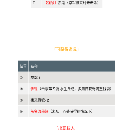
F
【强敌】
赤鬼（忍军袭来时未击杀）
「可获得道具」
位置
名称
①
灰烬团
②
佛珠
（击杀苇名流 水生氏成，多周目获得沉重钱袋）
③
夜叉戮糖×2
④
苇名流秘籍
（未从一心处获得的情况下）
「出现敌人」