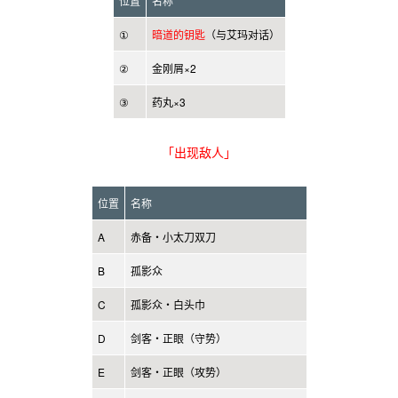
位置
名称
①
暗道的钥匙
（与艾玛对话）
②
金刚屑×2
③
药丸×3
「出现敌人」
位置
名称
A
赤备・小太刀双刀
B
孤影众
C
孤影众・白头巾
D
剑客・正眼（守势）
E
剑客・正眼（攻势）