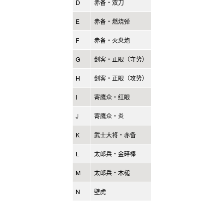
D
赤备・双刀
E
赤备・燃烧弹
F
赤备・火炎炮
G
剑客・正眼（守势）
H
剑客・正眼（攻势）
I
寄鹰众・红眼
J
寄鹰众・炎
K
武士大将・赤备
L
太郎兵・金碎棒
M
太郎兵・木槌
N
壁虎