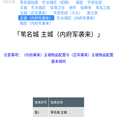
流程攻略
苇名国绘图
贮水城区（初期）
城邑
平田宅邸
主城
贮水城区
坠落之谷
地牢
仙峰寺
苇名之底
主城（忍军袭来）
平田宅邸（义父）
源之宫
主城（内府军袭来）
贮水城区（内府军袭来）
城邑（内府军袭来）
「苇名城 主城（内府军袭来）」
注意事项：（内府袭来）主城物品配置与（忍军袭来）主城物品配置
基本相同
鬼佛序号
鬼佛名称
鬼1
苇名城 主城