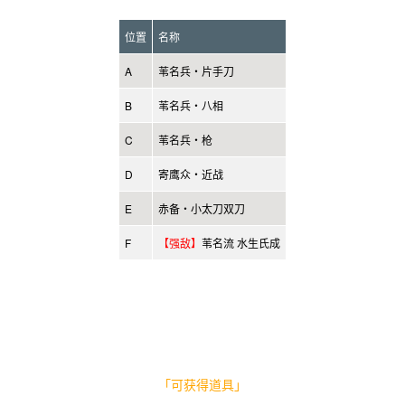
位置
名称
A
苇名兵・片手刀
B
苇名兵・八相
C
苇名兵・枪
D
寄鹰众・近战
E
赤备・小太刀双刀
F
【强敌】
苇名流 水生氏成
「可获得道具」