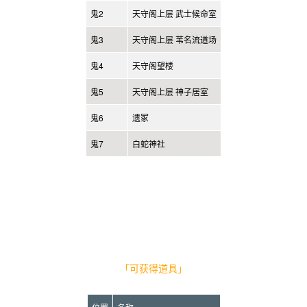
鬼2
天守阁上层 武士候命室
鬼3
天守阁上层 苇名流道场
鬼4
天守阁望楼
鬼5
天守阁上层 神子居室
鬼6
遗冢
鬼7
白蛇神社
「可获得道具」