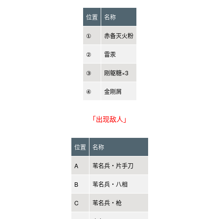
位置
名称
①
赤备灭火粉
②
雷汞
③
刚躯糖×3
④
金刚屑
「出现敌人」
位置
名称
A
苇名兵・片手刀
B
苇名兵・八相
C
苇名兵・枪