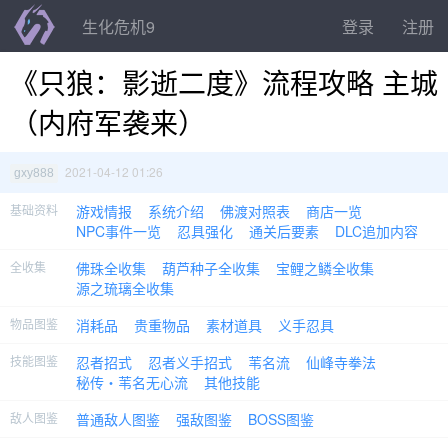
生化危机9
登录
注册
《只狼：影逝二度》流程攻略 主城
（内府军袭来）
2021-04-12 01:26
gxy888
基础资料
游戏情报
系统介绍
佛渡对照表
商店一览
NPC事件一览
忍具强化
通关后要素
DLC追加内容
全收集
佛珠全收集
葫芦种子全收集
宝鲤之鳞全收集
源之琉璃全收集
物品图鉴
消耗品
贵重物品
素材道具
义手忍具
技能图鉴
忍者招式
忍者义手招式
苇名流
仙峰寺拳法
秘传・苇名无心流
其他技能
敌人图鉴
普通敌人图鉴
强敌图鉴
BOSS图鉴