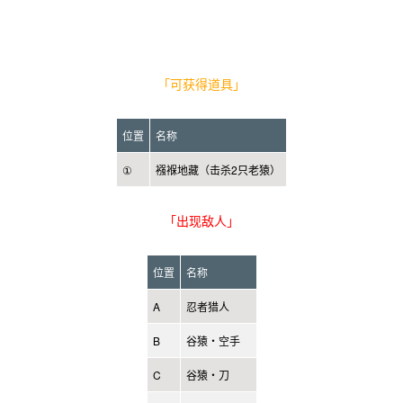
「可获得道具」
位置
名称
①
襁褓地藏（击杀2只老猿）
「出现敌人」
位置
名称
A
忍者猎人
B
谷猿・空手
C
谷猿・刀